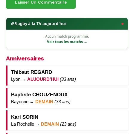
🏉
Rugby à la TV aujourd'hui
Aucun match programmé.
Voir tous les matchs →
Anniversaires
Thibaut REGARD
Lyon →
AUJOURD’HUI
(33 ans)
Baptiste CHOUZENOUX
Bayonne →
DEMAIN
(33 ans)
Karl SORIN
La Rochelle →
DEMAIN
(23 ans)