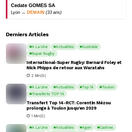
Cedate GOMES SA
Lyon →
DEMAIN
(33 ans)
Derniers Articles
A La Une
Actualités
Australie
Super Rugby
International-Super Rugby: Bernard Foley et
Nick Phipps de retour aux Waratahs
2 Min(s)
A La Une
Actualités
Top 14
Toulon
Transferts TOP 14
Transfert Top 14-RCT: Corentin Mézou
prolonge à Toulon jusqu’en 2029
1 Min(s)
A La Une
Actualités
Agen
Castres