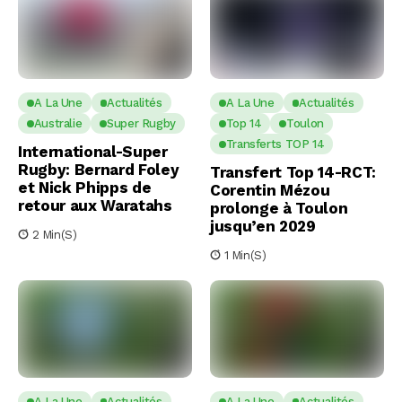
A La Une
Actualités
A La Une
Actualités
Australie
Super Rugby
Top 14
Toulon
Transferts TOP 14
International-Super
Rugby: Bernard Foley
Transfert Top 14-RCT:
et Nick Phipps de
Corentin Mézou
retour aux Waratahs
prolonge à Toulon
jusqu’en 2029
2 Min(s)
1 Min(s)
A La Une
Actualités
A La Une
Actualités