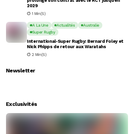
prolonge son contrat avec le RCT jusqu’en
2029
1 Min(s)
A La Une
Actualités
Australie
Super Rugby
International-Super Rugby: Bernard Foley et
Nick Phipps de retour aux Waratahs
2 Min(s)
Newsletter
Exclusivités