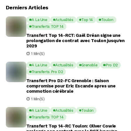
Derniers Articles
A La Une
Actualités
Top 14
Toulon
Transferts TOP 14
Transfert Top 14-RCT: Gaël Dréan signe une
prolongation de contrat avec Toulon jusqu’en
2029
1 Min(s)
A La Une
Actualités
Grenoble
Pro D2
Transferts Pro D2
Transfert Pro D2-FC Grenoble : Saison
compromise pour Eric Escande apres une
commotion cérébrale
1 Min(s)
A La Une
Actualités
Toulon
Transferts TOP 14
Transfert Top 14-RC Toulon: Oliver Cowie