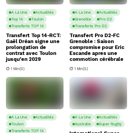
A La Une
Actualités
A La Une
Actualités
Top 14
Toulon
Grenoble
Pro D2
Transferts TOP 14
Transferts Pro D2
Transfert Top 14-RCT:
Transfert Pro D2-FC
Gaël Dréan signe une
Grenoble : Saison
prolongation de
compromise pour Eric
contrat avec Toulon
Escande apres une
jusqu’en 2029
commotion cérébrale
1 Min(s)
1 Min(s)
A La Une
Actualités
A La Une
Actualités
Toulon
Australie
Super Rugby
Transferts TOP 14