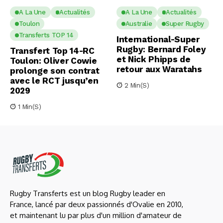
A La Une
Actualités
A La Une
Actualités
Toulon
Australie
Super Rugby
Transferts TOP 14
International-Super
Rugby: Bernard Foley
Transfert Top 14-RC
et Nick Phipps de
Toulon: Oliver Cowie
retour aux Waratahs
prolonge son contrat
avec le RCT jusqu’en
2 Min(s)
2029
1 Min(s)
Rugby Transferts est un blog Rugby leader en
France, lancé par deux passionnés d'Ovalie en 2010,
et maintenant lu par plus d'un million d'amateur de