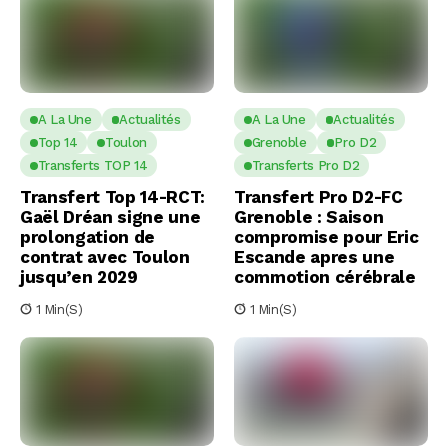
A La Une
Actualités
A La Une
Actualités
Top 14
Toulon
Grenoble
Pro D2
Transferts TOP 14
Transferts Pro D2
Transfert Top 14-RCT:
Transfert Pro D2-FC
Gaël Dréan signe une
Grenoble : Saison
prolongation de
compromise pour Eric
contrat avec Toulon
Escande apres une
jusqu’en 2029
commotion cérébrale
1 Min(s)
1 Min(s)