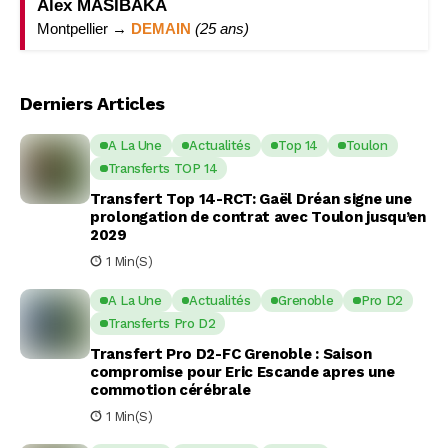
Alex MASIBAKA
Montpellier →
DEMAIN
(25 ans)
Derniers Articles
A La Une
Actualités
Top 14
Toulon
Transferts TOP 14
Transfert Top 14-RCT: Gaël Dréan signe une
prolongation de contrat avec Toulon jusqu’en
2029
1 Min(s)
A La Une
Actualités
Grenoble
Pro D2
Transferts Pro D2
Transfert Pro D2-FC Grenoble : Saison
compromise pour Eric Escande apres une
commotion cérébrale
1 Min(s)