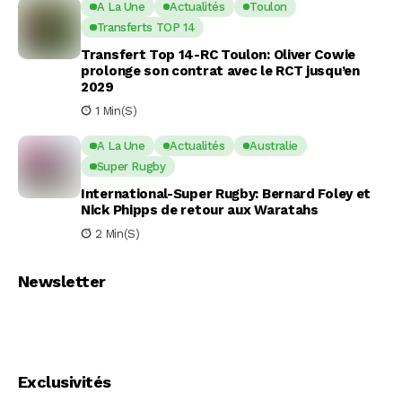
A La Une
Actualités
Toulon
Transferts TOP 14
Transfert Top 14-RC Toulon: Oliver Cowie
prolonge son contrat avec le RCT jusqu’en
2029
1 Min(s)
A La Une
Actualités
Australie
Super Rugby
International-Super Rugby: Bernard Foley et
Nick Phipps de retour aux Waratahs
2 Min(s)
Newsletter
Exclusivités