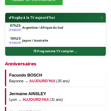
🏉
Rugby à la TV aujourd'hui
07h25
Argentine / Afrique du Sud
⟳ REDIFF
18h23
Japon / Australie
⟳ REDIFF
📺 Programme TV complet →
Anniversaires
Facundo BOSCH
Bayonne →
AUJOURD’HUI
(35 ans)
Jermaine AINSLEY
Lyon →
AUJOURD’HUI
(31 ans)