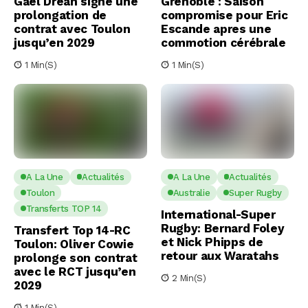
Gaël Dréan signe une
Grenoble : Saison
prolongation de
compromise pour Eric
contrat avec Toulon
Escande apres une
jusqu’en 2029
commotion cérébrale
1 Min(s)
1 Min(s)
A La Une
Actualités
A La Une
Actualités
Toulon
Australie
Super Rugby
Transferts TOP 14
International-Super
Rugby: Bernard Foley
Transfert Top 14-RC
et Nick Phipps de
Toulon: Oliver Cowie
retour aux Waratahs
prolonge son contrat
avec le RCT jusqu’en
2 Min(s)
2029
1 Min(s)