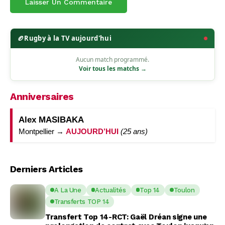
🏉
Rugby à la TV aujourd'hui
Aucun match programmé.
Voir tous les matchs →
Anniversaires
Alex MASIBAKA
Montpellier →
AUJOURD’HUI
(25 ans)
Derniers Articles
A La Une
Actualités
Top 14
Toulon
Transferts TOP 14
Transfert Top 14-RCT: Gaël Dréan signe une