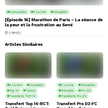
Exclusivités
A La Une
Actualités
[Épisode 16] Marathon de Paris – La séance de
la peur et la frustration au Semi
2 Min(s)
Articles Similaires
A La Une
Actualités
A La Une
Actualités
Top 14
Toulon
Grenoble
Pro D2
Transferts TOP 14
Transferts Pro D2
Transfert Top 14-RCT:
Transfert Pro D2-FC