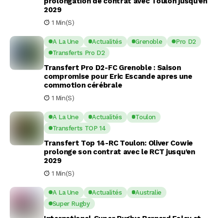
prolongation de contrat avec Toulon jusqu’en
2029
1 Min(s)
A La Une
Actualités
Grenoble
Pro D2
Transferts Pro D2
Transfert Pro D2-FC Grenoble : Saison
compromise pour Eric Escande apres une
commotion cérébrale
1 Min(s)
A La Une
Actualités
Toulon
Transferts TOP 14
Transfert Top 14-RC Toulon: Oliver Cowie
prolonge son contrat avec le RCT jusqu’en
2029
1 Min(s)
A La Une
Actualités
Australie
Super Rugby