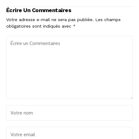
terminent leur
soirée riche en
tournée d'automne
émotions à Vannes
Écrire Un Commentaires
sans défaite
Votre adresse e-mail ne sera pas publiée.
Les champs
obligatoires sont indiqués avec
*