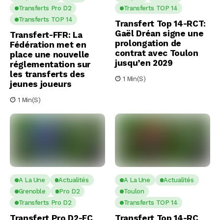
Transferts Pro D2
Transferts TOP 14
Transferts TOP 14
Transfert Top 14-RCT:
Gaël Dréan signe une
Transfert-FFR: La
prolongation de
Fédération met en
contrat avec Toulon
place une nouvelle
jusqu’en 2029
réglementation sur
les transferts des
1 Min(s)
jeunes joueurs
1 Min(s)
A La Une
Actualités
A La Une
Actualités
Grenoble
Pro D2
Toulon
Transferts Pro D2
Transferts TOP 14
Transfert Pro D2-FC
Transfert Top 14-RC