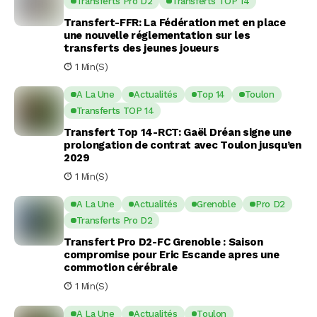
Transferts Pro D2
Transferts TOP 14
Transfert-FFR: La Fédération met en place
une nouvelle réglementation sur les
transferts des jeunes joueurs
1 Min(s)
A La Une
Actualités
Top 14
Toulon
Transferts TOP 14
Transfert Top 14-RCT: Gaël Dréan signe une
prolongation de contrat avec Toulon jusqu’en
2029
1 Min(s)
A La Une
Actualités
Grenoble
Pro D2
Transferts Pro D2
Transfert Pro D2-FC Grenoble : Saison
compromise pour Eric Escande apres une
commotion cérébrale
1 Min(s)
A La Une
Actualités
Toulon