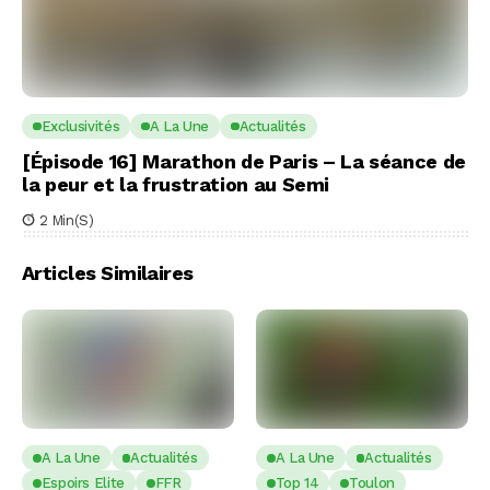
Exclusivités
A La Une
Actualités
[Épisode 16] Marathon de Paris – La séance de
la peur et la frustration au Semi
2 Min(s)
Articles Similaires
A La Une
Actualités
A La Une
Actualités
Espoirs Elite
FFR
Top 14
Toulon