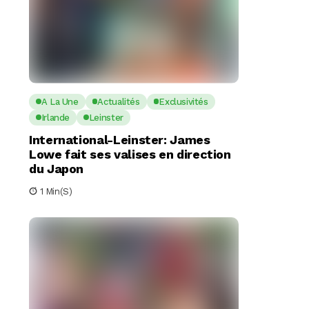
A La Une
Actualités
Exclusivités
Irlande
Leinster
International-Leinster: James
Lowe fait ses valises en direction
du Japon
1 Min(s)