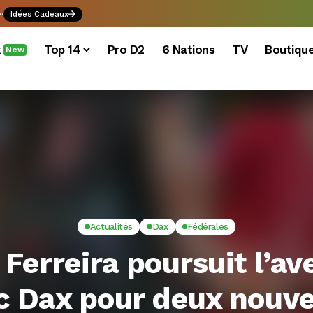
.
Idées Cadeaux
x
Top 14
Pro D2
6 Nations
TV
Boutiqu
New
Actualités
Dax
Fédérales
 Ferreira poursuit l’av
c Dax pour deux nouve