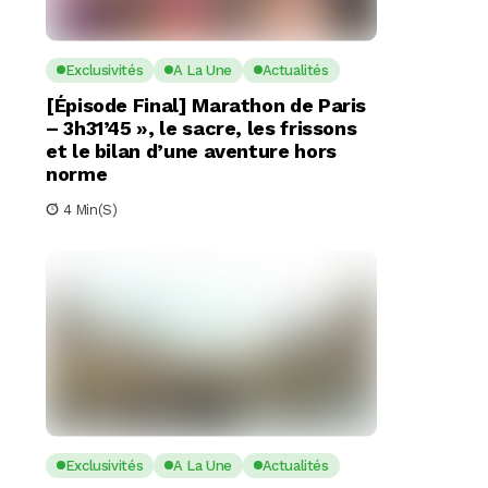
Exclusivités
A La Une
Actualités
[Épisode Final] Marathon de Paris
– 3h31’45 », le sacre, les frissons
et le bilan d’une aventure hors
norme
4 Min(s)
Exclusivités
A La Une
Actualités