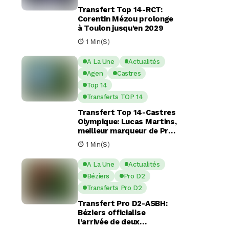
Transfert Top 14-RCT:
Corentin Mézou prolonge
à Toulon jusqu’en 2029
1 Min(s)
A La Une
Actualités
Agen
Castres
Top 14
Transferts TOP 14
Transfert Top 14-Castres
Olympique: Lucas Martins,
meilleur marqueur de Pro
D2, en route pour Castres
1 Min(s)
?
A La Une
Actualités
Béziers
Pro D2
Transferts Pro D2
Transfert Pro D2-ASBH:
Béziers officialise
l’arrivée de deux