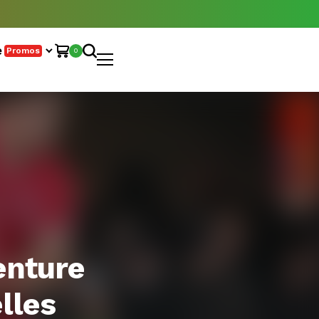
e
Promos
0
enture
lles