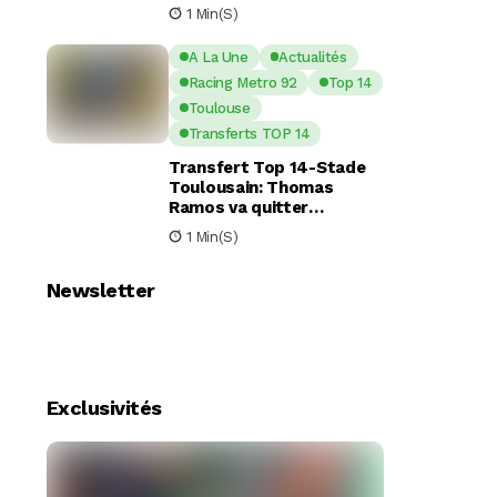
nouveaux piliers pour la
1 Min(s)
saison à venir
A La Une
Actualités
Racing Metro 92
Top 14
Toulouse
Transferts TOP 14
Transfert Top 14-Stade
Toulousain: Thomas
Ramos va quitter
Toulouse pour le Racing
1 Min(s)
92
Newsletter
Exclusivités