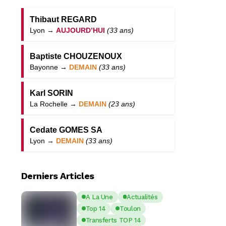
Thibaut REGARD
Lyon →
AUJOURD’HUI
(33 ans)
Baptiste CHOUZENOUX
Bayonne →
DEMAIN
(33 ans)
Karl SORIN
La Rochelle →
DEMAIN
(23 ans)
Cedate GOMES SA
Lyon →
DEMAIN
(33 ans)
Derniers Articles
A La Une
Actualités
Top 14
Toulon
Transferts TOP 14