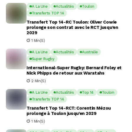
A La Une
Actualités
Toulon
Transferts TOP 14
Transfert Top 14-RC Toulon: Oliver Cowie
prolonge son contrat avec le RCT jusqu’en
2029
1 Min(s)
A La Une
Actualités
Australie
Super Rugby
International-Super Rugby: Bernard Foley et
Nick Phipps de retour aux Waratahs
2 Min(s)
A La Une
Actualités
Top 14
Toulon
Transferts TOP 14
Transfert Top 14-RCT: Corentin Mézou
prolonge à Toulon jusqu’en 2029
1 Min(s)