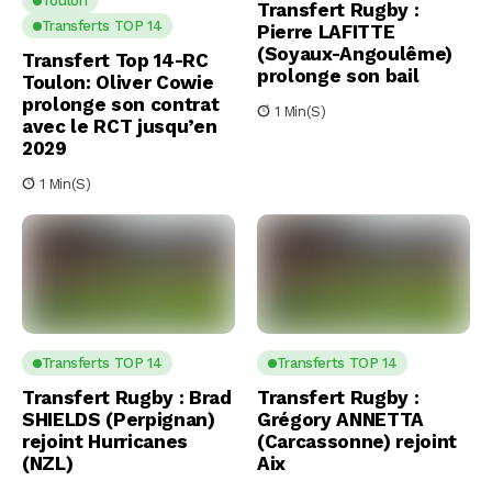
Toulon
Transfert Rugby :
Transferts TOP 14
Pierre LAFITTE
(Soyaux-Angoulême)
Transfert Top 14-RC
prolonge son bail
Toulon: Oliver Cowie
prolonge son contrat
1 Min(s)
avec le RCT jusqu’en
2029
1 Min(s)
Transferts TOP 14
Transferts TOP 14
Transfert Rugby : Brad
Transfert Rugby :
SHIELDS (Perpignan)
Grégory ANNETTA
rejoint Hurricanes
(Carcassonne) rejoint
(NZL)
Aix