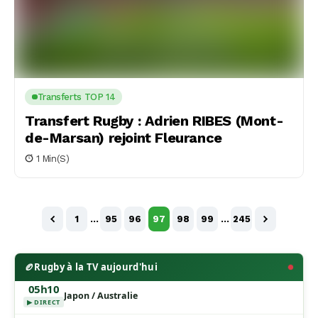
Transferts TOP 14
Transfert Rugby : Adrien RIBES (Mont-
de-Marsan) rejoint Fleurance
1 Min(s)
1
…
95
96
97
98
99
…
245
🏉
Rugby à la TV aujourd'hui
05h10
Japon / Australie
▶ DIRECT