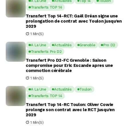
A La Une
Actualités
Top 14
Toulon
Transferts TOP 14
Transfert Top 14-RCT: Gaël Dréan signe une
prolongation de contrat avec Toulon jusqu’en
2029
1 Min(s)
A La Une
Actualités
Grenoble
Pro D2
Transferts Pro D2
Transfert Pro D2-FC Grenoble : Saison
compromise pour Eric Escande apres une
commotion cérébrale
1 Min(s)
A La Une
Actualités
Toulon
Transferts TOP 14
Transfert Top 14-RC Toulon: Oliver Cowie
prolonge son contrat avec le RCT jusqu’en
2029
1 Min(s)