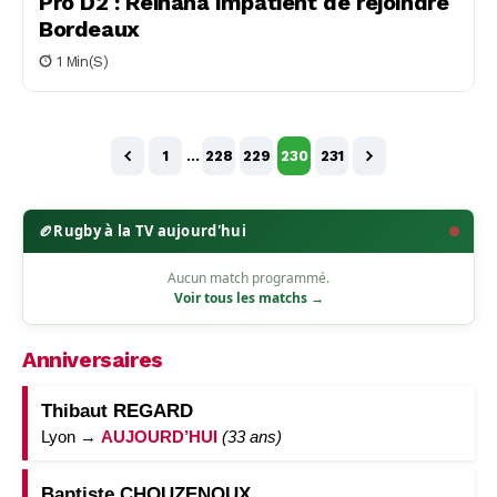
Pro D2 : Reihana impatient de rejoindre
Bordeaux
1 Min(s)
1
…
228
229
230
231
🏉
Rugby à la TV aujourd'hui
Aucun match programmé.
Voir tous les matchs →
Anniversaires
Thibaut REGARD
Lyon →
AUJOURD’HUI
(33 ans)
Baptiste CHOUZENOUX