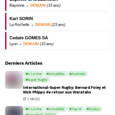
Bayonne →
DEMAIN
(33 ans)
Karl SORIN
La Rochelle →
DEMAIN
(23 ans)
Cedate GOMES SA
Lyon →
DEMAIN
(33 ans)
Derniers Articles
A La Une
Actualités
Australie
Super Rugby
International-Super Rugby: Bernard Foley et
Nick Phipps de retour aux Waratahs
2 Min(s)
A La Une
Actualités
Top 14
Toulon
Transferts TOP 14