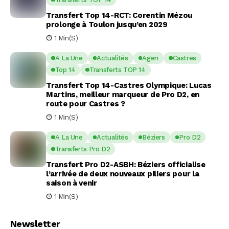
Transfert Top 14-RCT: Corentin Mézou
prolonge à Toulon jusqu’en 2029
1 Min(s)
A La Une
Actualités
Agen
Castres
Top 14
Transferts TOP 14
Transfert Top 14-Castres Olympique: Lucas
Martins, meilleur marqueur de Pro D2, en
route pour Castres ?
1 Min(s)
A La Une
Actualités
Béziers
Pro D2
Transferts Pro D2
Transfert Pro D2-ASBH: Béziers officialise
l’arrivée de deux nouveaux piliers pour la
saison à venir
1 Min(s)
Newsletter