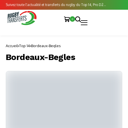
Suivez toute l'actualité et transferts du rugby du Top 14, Pro D2...
0
Accueil
Top 14
Bordeaux-Begles
Bordeaux-Begles