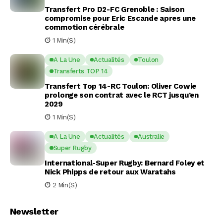
Transfert Pro D2-FC Grenoble : Saison
compromise pour Eric Escande apres une
commotion cérébrale
1 Min(s)
A La Une
Actualités
Toulon
Transferts TOP 14
Transfert Top 14-RC Toulon: Oliver Cowie
prolonge son contrat avec le RCT jusqu’en
2029
1 Min(s)
A La Une
Actualités
Australie
Super Rugby
International-Super Rugby: Bernard Foley et
Nick Phipps de retour aux Waratahs
2 Min(s)
Newsletter