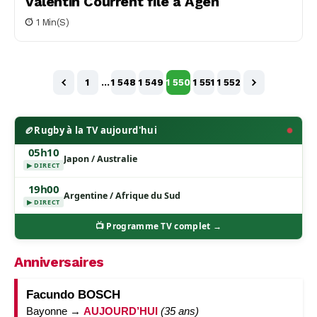
Valentin Courrent file à Agen
1 Min(s)
1
…
1 548
1 549
1 550
1 551
1 552
🏉
Rugby à la TV aujourd'hui
05h10
Japon / Australie
▶ DIRECT
19h00
Argentine / Afrique du Sud
▶ DIRECT
📺 Programme TV complet →
Anniversaires
Facundo BOSCH
Bayonne →
AUJOURD’HUI
(35 ans)