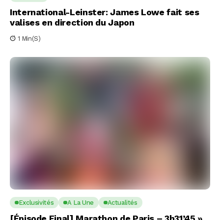
International-Leinster: James Lowe fait ses
valises en direction du Japon
1 Min(s)
Exclusivités
A La Une
Actualités
[Épisode Final] Marathon de Paris – 3h31’45 »,