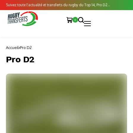
Suivez toute l'actualité et transferts du rugby du Top 14, Pro D2...
0
Accueil
Pro D2
Pro D2