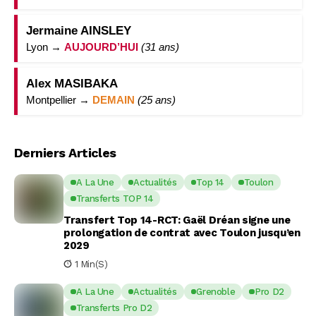
Jermaine AINSLEY
Lyon →
AUJOURD’HUI
(31 ans)
Alex MASIBAKA
Montpellier →
DEMAIN
(25 ans)
Derniers Articles
A La Une
Actualités
Top 14
Toulon
Transferts TOP 14
Transfert Top 14-RCT: Gaël Dréan signe une
prolongation de contrat avec Toulon jusqu’en
2029
1 Min(s)
A La Une
Actualités
Grenoble
Pro D2
Transferts Pro D2