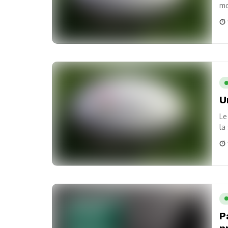
mo
Le
U
Le
la
P
p