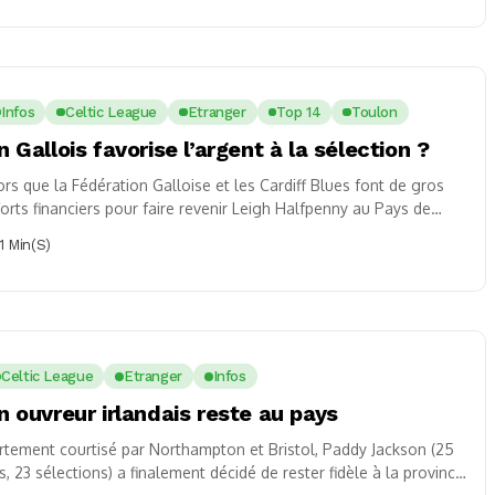
Infos
Celtic League
Etranger
Top 14
Toulon
n Gallois favorise l’argent à la sélection ?
ors que la Fédération Galloise et les Cardiff Blues font de gros
forts financiers pour faire revenir Leigh Halfpenny au Pays de
lles...
1 Min(s)
Celtic League
Etranger
Infos
n ouvreur irlandais reste au pays
rtement courtisé par Northampton et Bristol, Paddy Jackson (25
s, 23 sélections) a finalement décidé de rester fidèle à la province