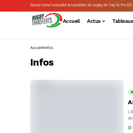
Suivez toute l'actualité et transferts du rugby du Top 14, Pro D2..
Accueil
Actus
Tableau
Accueil
Infos
Infos
A
L’
de
de