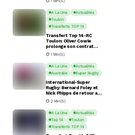
1 Min(s)
commotion cérébrale
A La Une
Actualités
Toulon
Transferts TOP 14
Transfert Top 14-RC
Toulon: Oliver Cowie
prolonge son contrat
avec le RCT jusqu’en 2029
1 Min(s)
A La Une
Actualités
Australie
Super Rugby
International-Super
Rugby: Bernard Foley et
Nick Phipps de retour aux
Waratahs
2 Min(s)
A La Une
Actualités
Top 14
Toulon
Transferts TOP 14