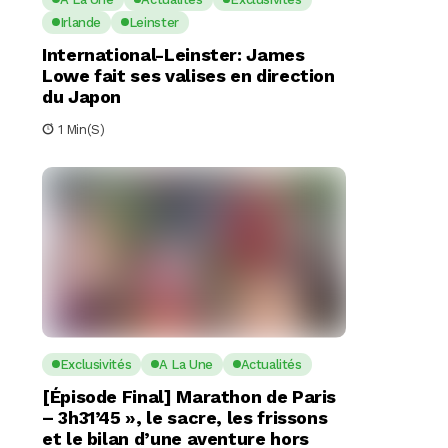
Irlande
Leinster
International-Leinster: James
Lowe fait ses valises en direction
du Japon
1 Min(s)
Exclusivités
A La Une
Actualités
[Épisode Final] Marathon de Paris
– 3h31’45 », le sacre, les frissons
et le bilan d’une aventure hors