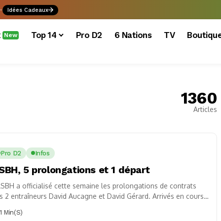
.
Idées Cadeaux
x
Top 14
Pro D2
6 Nations
TV
Boutiqu
New
1360
Articles
Pro D2
Infos
SBH, 5 prolongations et 1 départ
ASBH a officialisé cette semaine les prolongations de contrats
s 2 entraîneurs David Aucagne et David Gérard. Arrivés en cours
 saison, les...
1 Min(s)