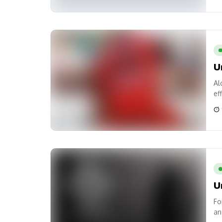
U
Al
ef
Ga
U
Fo
an