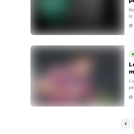
Be
le
co
L
m
Co
pé