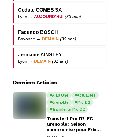
Cedate GOMES SA
Lyon →
AUJOURD’HUI
(33 ans)
Facundo BOSCH
Bayonne →
DEMAIN
(35 ans)
Jermaine AINSLEY
Lyon →
DEMAIN
(31 ans)
Derniers Articles
A La Une
Actualités
Grenoble
Pro D2
Transferts Pro D2
Transfert Pro D2-FC
Grenoble : Saison
compromise pour Eric
Escande apres une