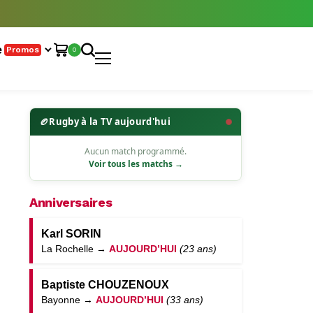
e
Promos
0
🏉
Rugby à la TV aujourd'hui
Aucun match programmé.
Voir tous les matchs →
Anniversaires
Karl SORIN
La Rochelle →
AUJOURD’HUI
(23 ans)
Baptiste CHOUZENOUX
Bayonne →
AUJOURD’HUI
(33 ans)