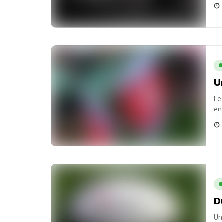
de 
U
Le
en
pu
D
Un