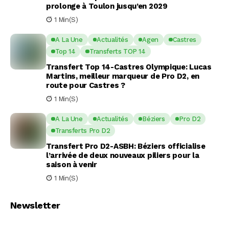
prolonge à Toulon jusqu’en 2029
1 Min(s)
A La Une
Actualités
Agen
Castres
Top 14
Transferts TOP 14
Transfert Top 14-Castres Olympique: Lucas
Martins, meilleur marqueur de Pro D2, en
route pour Castres ?
1 Min(s)
A La Une
Actualités
Béziers
Pro D2
Transferts Pro D2
Transfert Pro D2-ASBH: Béziers officialise
l’arrivée de deux nouveaux piliers pour la
saison à venir
1 Min(s)
Newsletter