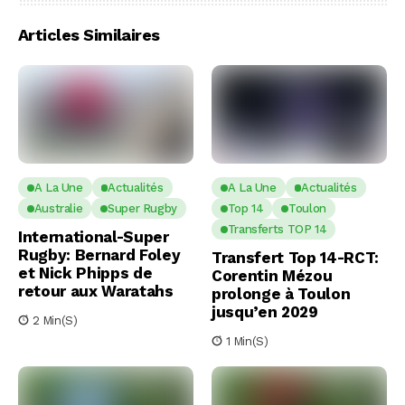
Articles Similaires
A La Une
Actualités
A La Une
Actualités
Australie
Super Rugby
Top 14
Toulon
Transferts TOP 14
International-Super
Rugby: Bernard Foley
Transfert Top 14-RCT:
et Nick Phipps de
Corentin Mézou
retour aux Waratahs
prolonge à Toulon
jusqu’en 2029
2 Min(s)
1 Min(s)