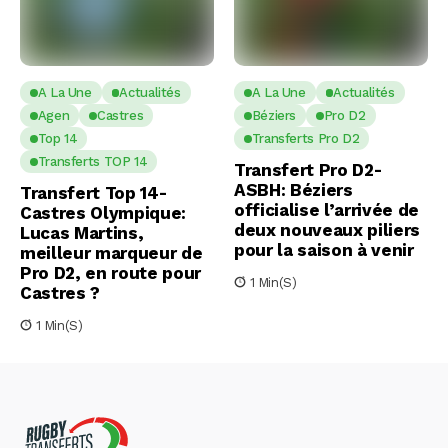
A La Une
Actualités
A La Une
Actualités
Agen
Castres
Béziers
Pro D2
Top 14
Transferts Pro D2
Transferts TOP 14
Transfert Pro D2-
ASBH: Béziers
Transfert Top 14-
officialise l’arrivée de
Castres Olympique:
deux nouveaux piliers
Lucas Martins,
pour la saison à venir
meilleur marqueur de
Pro D2, en route pour
1 Min(s)
Castres ?
1 Min(s)