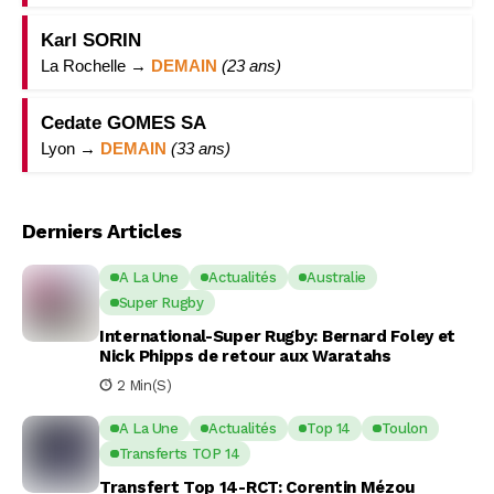
Karl SORIN
La Rochelle →
DEMAIN
(23 ans)
Cedate GOMES SA
Lyon →
DEMAIN
(33 ans)
Derniers Articles
A La Une
Actualités
Australie
Super Rugby
International-Super Rugby: Bernard Foley et
Nick Phipps de retour aux Waratahs
2 Min(s)
A La Une
Actualités
Top 14
Toulon
Transferts TOP 14
Transfert Top 14-RCT: Corentin Mézou