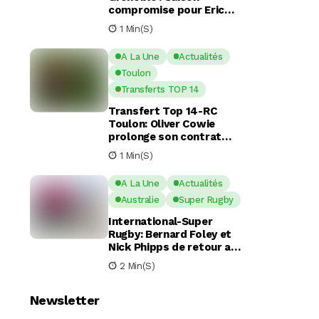
compromise pour Eric
Escande apres une
1 Min(s)
commotion cérébrale
A La Une
Actualités
Toulon
Transferts TOP 14
Transfert Top 14-RC
Toulon: Oliver Cowie
prolonge son contrat
avec le RCT jusqu’en 2029
1 Min(s)
A La Une
Actualités
Australie
Super Rugby
International-Super
Rugby: Bernard Foley et
Nick Phipps de retour aux
Waratahs
2 Min(s)
Newsletter