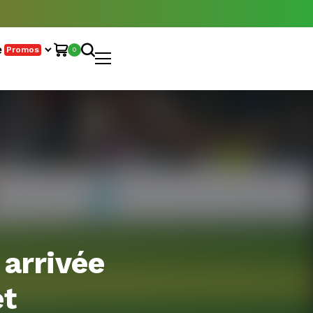
e
Promos
0
 arrivée
t