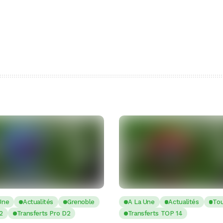
Une
Actualités
Grenoble
A La Une
Actualités
To
2
Transferts Pro D2
Transferts TOP 14