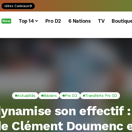
.
Idées Cadeaux
x
Top 14
Pro D2
6 Nations
TV
Boutiqu
New
Actualités
Béziers
Pro D2
Transferts Pro D2
namise son effectif :
de Clément Doumenc e