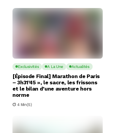
Exclusivités
A La Une
Actualités
[Épisode Final] Marathon de Paris
– 3h31’45 », le sacre, les frissons
et le bilan d’une aventure hors
norme
4 Min(s)