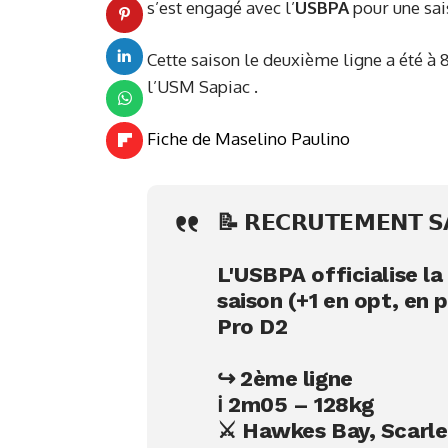
s’est engagé avec l’
USBPA
pour une sai
Cette saison le deuxième ligne a été à 8
l’USM Sapiac .
Fiche de Maselino Paulino
📝 𝗥𝗘𝗖𝗥𝗨𝗧𝗘𝗠𝗘𝗡𝗧 𝗦
L'USBPA officialise la signa
saison (+1 en opt, en
Pro D2
↪ 2ème ligne
ℹ 2m05 – 128kg
⚔ Hawkes Bay, Scarl