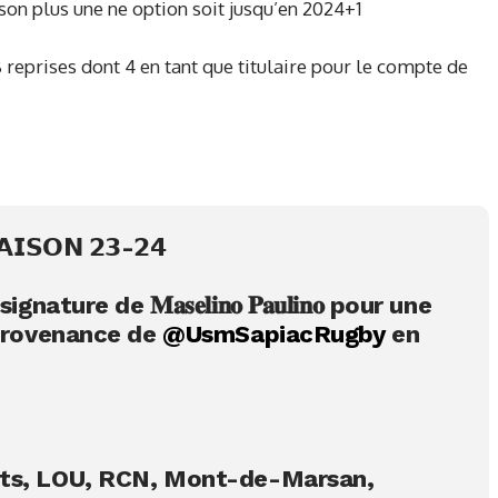
son plus une ne option soit jusqu’en 2024+1
 reprises dont 4 en tant que titulaire pour le compte de
𝗜𝗦𝗢𝗡 𝟮𝟯-𝟮𝟰
ture de 𝐌𝐚𝐬𝐞𝐥𝐢𝐧𝐨 𝐏𝐚𝐮𝐥𝐢𝐧𝐨 pour une
 provenance de
@UsmSapiacRugby
en
ets, LOU, RCN, Mont-de-Marsan,