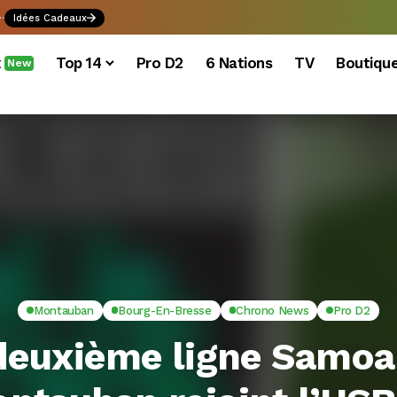
.
Idées Cadeaux
x
Top 14
Pro D2
6 Nations
TV
Boutiqu
New
Montauban
Bourg-En-Bresse
Chrono News
Pro D2
deuxième ligne Samoa