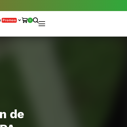
e
Promos
0
n de