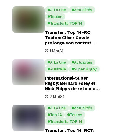
A La Une
Actualités
Toulon
Transferts TOP 14
Transfert Top 14-RC
Toulon: Oliver Cowie
prolonge son contrat
avec le RCT jusqu’en 2029
1 Min(s)
A La Une
Actualités
Australie
Super Rugby
International-Super
Rugby: Bernard Foley et
Nick Phipps de retour aux
Waratahs
2 Min(s)
A La Une
Actualités
Top 14
Toulon
Transferts TOP 14
Transfert Top 14-RCT: