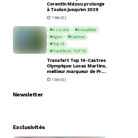
Corentin Mézou prolonge
à Toulon jusqu’en 2029
1 Min(s)
A La Une
Actualités
Agen
Castres
Top 14
Transferts TOP 14
Transfert Top 14-Castres
Olympique: Lucas Martins,
meilleur marqueur de Pro
D2, en route pour Castres
1 Min(s)
?
Newsletter
Exclusivités