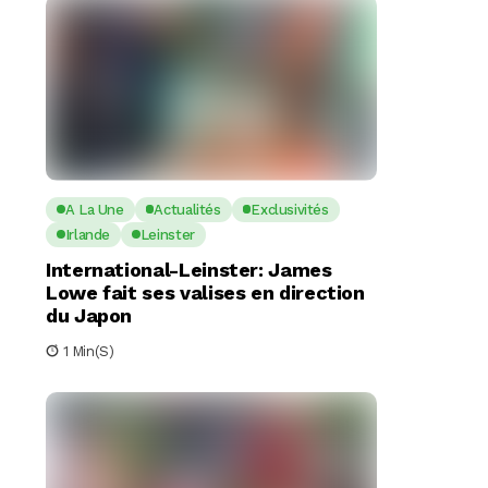
A La Une
Actualités
Exclusivités
Irlande
Leinster
International-Leinster: James
Lowe fait ses valises en direction
du Japon
1 Min(s)