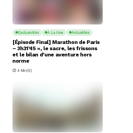
Exclusivités
A La Une
Actualités
[Épisode Final] Marathon de Paris
– 3h31’45 », le sacre, les frissons
et le bilan d’une aventure hors
norme
4 Min(s)