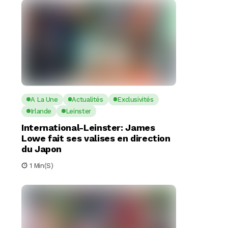
A La Une
Actualités
Exclusivités
Irlande
Leinster
International-Leinster: James
Lowe fait ses valises en direction
du Japon
1 Min(s)