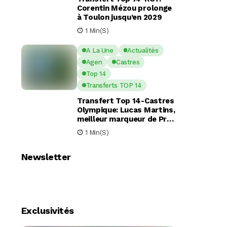
Corentin Mézou prolonge
à Toulon jusqu’en 2029
1 Min(s)
A La Une
Actualités
Agen
Castres
Top 14
Transferts TOP 14
Transfert Top 14-Castres
Olympique: Lucas Martins,
meilleur marqueur de Pro
D2, en route pour Castres
1 Min(s)
?
Newsletter
Exclusivités