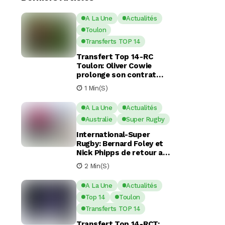
A La Une
Actualités
Toulon
Transferts TOP 14
Transfert Top 14-RC
Toulon: Oliver Cowie
prolonge son contrat
avec le RCT jusqu’en 2029
1 Min(s)
A La Une
Actualités
Australie
Super Rugby
International-Super
Rugby: Bernard Foley et
Nick Phipps de retour aux
Waratahs
2 Min(s)
A La Une
Actualités
Top 14
Toulon
Transferts TOP 14
Transfert Top 14-RCT: