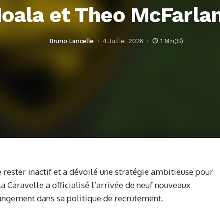
oala et Theo McFarla
Bruno Lancelle
4 Juillet 2026
1 Min(s)
e rester inactif et a dévoilé une stratégie ambitieuse pour
la Caravelle a officialisé l’arrivée de neuf nouveaux
angement dans sa politique de recrutement.