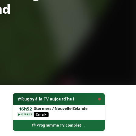
nd
🏉
Rugby à la TV aujourd'hui
16h52
Stormers / Nouvelle-Zélande
Canal+
▶ DIRECT
📺 Programme TV complet →