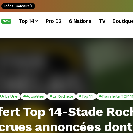
.
Idées Cadeaux
x
Top 14
Pro D2
6 Nations
TV
Boutiqu
New
A La Une
Actualités
La Rochelle
Top 14
Transferts TOP 1
fert Top 14-Stade Roch
ecrues annoncées dont