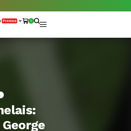
e
Promos
0
4
elais:
 George