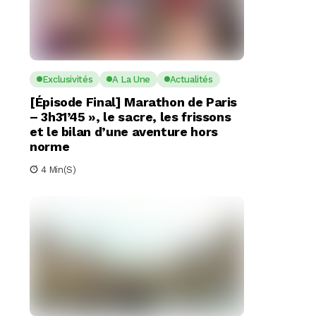
Exclusivités
A La Une
Actualités
[Épisode Final] Marathon de Paris
– 3h31’45 », le sacre, les frissons
et le bilan d’une aventure hors
norme
4 Min(s)