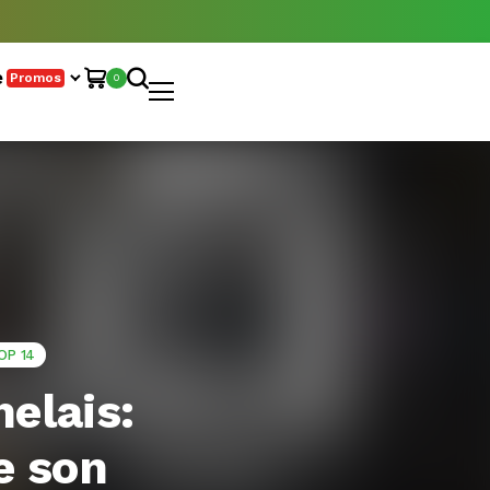
e
Promos
0
OP 14
elais:
e son