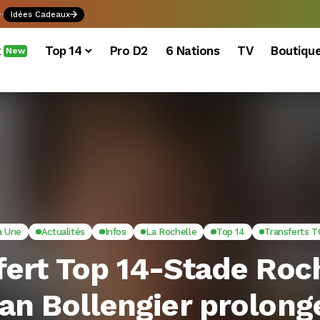
.
Idées Cadeaux
x
Top 14
Pro D2
6 Nations
TV
Boutiqu
New
a Une
Actualités
Infos
La Rochelle
Top 14
Transferts T
fert Top 14-Stade Roch
an Bollengier prolong