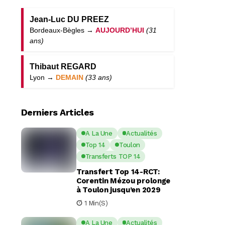
Jean-Luc DU PREEZ
Bordeaux-Bègles →
AUJOURD’HUI
(31
ans)
Thibaut REGARD
Lyon →
DEMAIN
(33 ans)
Derniers Articles
A La Une
Actualités
Top 14
Toulon
Transferts TOP 14
Transfert Top 14-RCT:
Corentin Mézou prolonge
à Toulon jusqu’en 2029
1 Min(s)
A La Une
Actualités