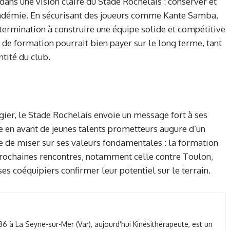
 dans une vision claire du Stade Rochelais : conserver et
cadémie. En sécurisant des joueurs comme Kante Samba,
termination à construire une équipe solide et compétitive
e de formation pourrait bien payer sur le long terme, tant
ntité du club.
ier, le Stade Rochelais envoie un message fort à ses
e en avant de jeunes talents prometteurs augure d’un
ue de miser sur ses valeurs fondamentales : la formation
prochaines rencontres, notamment celle contre Toulon,
ses coéquipiers confirmer leur potentiel sur le terrain.
86 à La Seyne-sur-Mer (Var), aujourd’hui Kinésithérapeute, est un