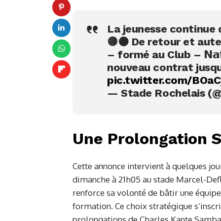
La jeunesse continue de 
🟡⚫️ De retour et au
– formé au Club – 𝗡𝗮𝘁𝗵
nouveau contrat jusqu
pic.twitter.com/BOa
— Stade Rochelais (@
Une Prolongation Si
Cette annonce intervient à quelques jou
dimanche à 21h05 au stade Marcel-Defl
renforce sa volonté de bâtir une équipe
formation. Ce choix stratégique s’inscr
prolongations de Charles Kante Samba,