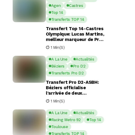
Agen
Castres
Top 14
Transferts TOP 14
Transfert Top 14-Castres
Olympique: Lucas Martins,
meilleur marqueur de Pro
D2, en route pour Castres
1 Min(s)
?
A La Une
Actualités
Béziers
Pro D2
Transferts Pro D2
Transfert Pro D2-ASBH:
Béziers officialise
l’arrivée de deux
nouveaux piliers pour la
1 Min(s)
saison à venir
A La Une
Actualités
Racing Metro 92
Top 14
Toulouse
Transferts TOP 14