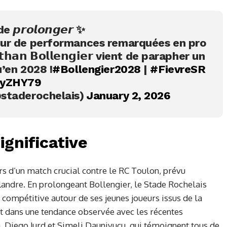
𝙧𝙤𝙡𝙤𝙣𝙜𝙚𝙧 ✨
teur de performances remarquées en pro
𝗮𝗻 𝗕𝗼𝗹𝗹𝗲𝗻𝗴𝗶𝗲𝗿 vient de parapher un
’en 2028 !
#Bollengier2028
|
#FievreSR
CyZHY79
staderochelais)
January 2, 2026
gnificative
rs d’un match crucial contre le RC Toulon, prévu
andre. En prolongeant Bollengier, le Stade Rochelais
 compétitive autour de ses jeunes joueurs issus de la
it dans une tendance observée avec les récentes
 Diego Jurd et Simeli Daunivucu, qui témoignent tous de