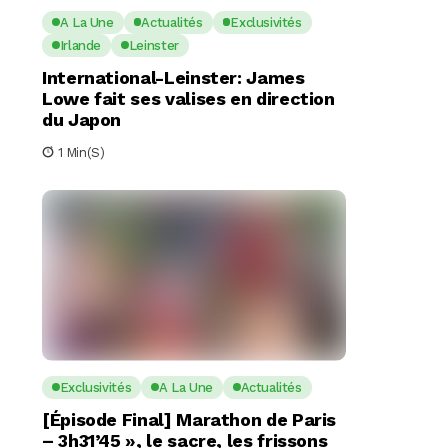
A La Une
Actualités
Exclusivités
Irlande
Leinster
International-Leinster: James
Lowe fait ses valises en direction
du Japon
1 Min(s)
Exclusivités
A La Une
Actualités
[Épisode Final] Marathon de Paris
– 3h31’45 », le sacre, les frissons