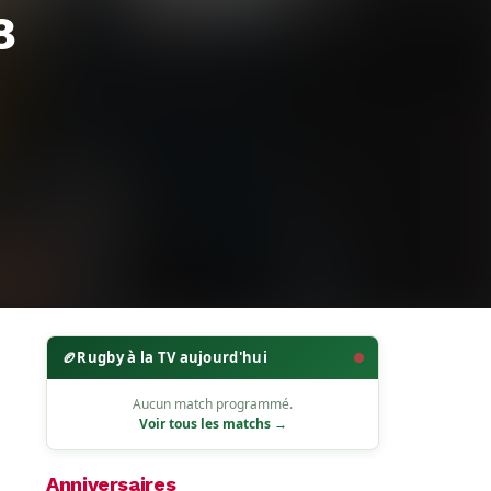
8
🏉
Rugby à la TV aujourd'hui
Aucun match programmé.
Voir tous les matchs →
Anniversaires