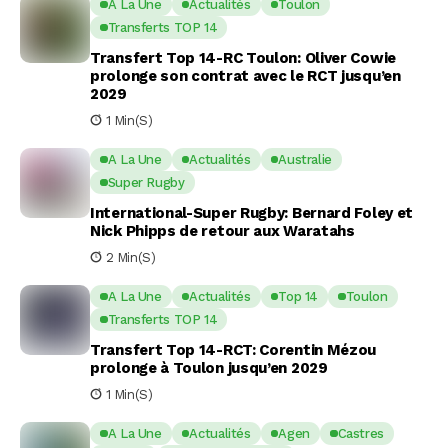
A La Une
Actualités
Toulon
Transferts TOP 14
Transfert Top 14-RC Toulon: Oliver Cowie
prolonge son contrat avec le RCT jusqu’en
2029
1 Min(s)
A La Une
Actualités
Australie
Super Rugby
International-Super Rugby: Bernard Foley et
Nick Phipps de retour aux Waratahs
2 Min(s)
A La Une
Actualités
Top 14
Toulon
Transferts TOP 14
Transfert Top 14-RCT: Corentin Mézou
prolonge à Toulon jusqu’en 2029
1 Min(s)
A La Une
Actualités
Agen
Castres