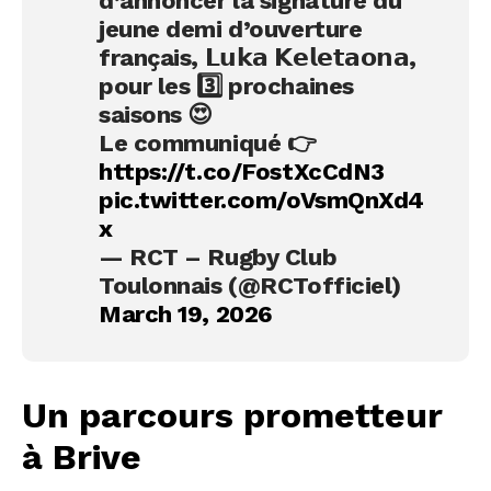
d’annoncer la signature du
jeune demi d’ouverture
français, 𝗟𝘂𝗸𝗮 𝗞𝗲𝗹𝗲𝘁𝗮𝗼𝗻𝗮,
pour les 3️⃣ prochaines
saisons 😍
Le communiqué 👉
https://t.co/FostXcCdN3
pic.twitter.com/oVsmQnXd4
x
— RCT – Rugby Club
Toulonnais (@RCTofficiel)
March 19, 2026
Un parcours prometteur
à Brive