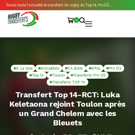
Suivez toute l'actualité et transferts du rugby du Top 14, Pro D2...
0
A La Une
Actualités
CA Brive
Infos
Pro D2
Top 14
Toulon
Transferts Pro D2
Transferts TOP 14
Transfert Top 14-RCT: Luka
Keletaona rejoint Toulon après
un Grand Chelem avec les
Bleuets