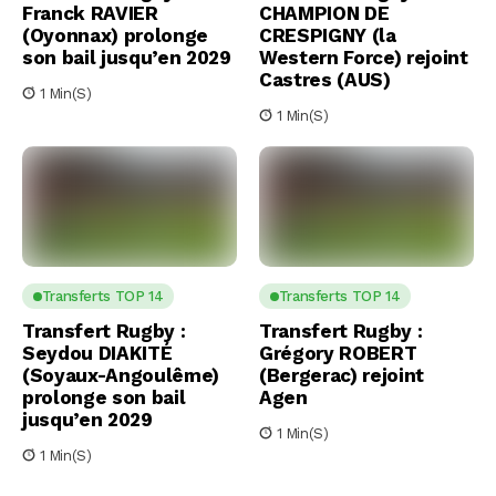
Franck RAVIER
CHAMPION DE
(Oyonnax) prolonge
CRESPIGNY (la
son bail jusqu’en 2029
Western Force) rejoint
Castres (AUS)
1 Min(s)
1 Min(s)
Transferts TOP 14
Transferts TOP 14
Transfert Rugby :
Transfert Rugby :
Seydou DIAKITÉ
Grégory ROBERT
(Soyaux-Angoulême)
(Bergerac) rejoint
prolonge son bail
Agen
jusqu’en 2029
1 Min(s)
1 Min(s)