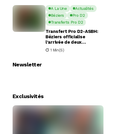
A La Une
Actualités
Béziers
Pro D2
Transferts Pro D2
Transfert Pro D2-ASBH:
Béziers officialise
l’arrivée de deux
nouveaux piliers pour la
1 Min(s)
saison à venir
Newsletter
Exclusivités