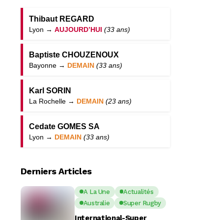
Thibaut REGARD
Lyon →
AUJOURD’HUI
(33 ans)
Baptiste CHOUZENOUX
Bayonne →
DEMAIN
(33 ans)
Karl SORIN
La Rochelle →
DEMAIN
(23 ans)
Cedate GOMES SA
Lyon →
DEMAIN
(33 ans)
Derniers Articles
A La Une
Actualités
Australie
Super Rugby
International-Super