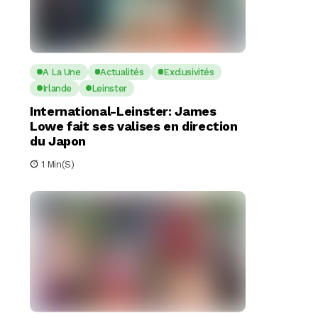
A La Une
Actualités
Exclusivités
Irlande
Leinster
International-Leinster: James
Lowe fait ses valises en direction
du Japon
1 Min(s)