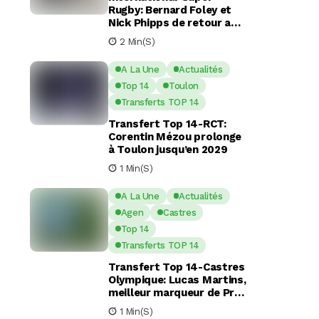
Rugby: Bernard Foley et
Nick Phipps de retour aux
Waratahs
2 Min(s)
A La Une
Actualités
Top 14
Toulon
Transferts TOP 14
Transfert Top 14-RCT:
Corentin Mézou prolonge
à Toulon jusqu’en 2029
1 Min(s)
A La Une
Actualités
Agen
Castres
Top 14
Transferts TOP 14
Transfert Top 14-Castres
Olympique: Lucas Martins,
meilleur marqueur de Pro
D2, en route pour Castres
1 Min(s)
?