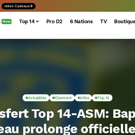
.
Idées Cadeaux
x
Top 14
Pro D2
6 Nations
TV
Boutiqu
New
Actualités
Clermont
Infos
Top 14
sfert Top 14-ASM: Bap
au prolonge officiel