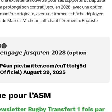
une excellente nouvelle pour ses supporters : Baptiste
a prolongé son contrat jusqu’en 2028, avec une option
de manière originale, avec une immense bâche déployée
ade Marcel-Michelin, affichant fièrement « Baptiste
🟡🔵
𝙨’𝙚𝙣𝙜𝙖𝙜𝙚 𝙟𝙪𝙨𝙦𝙪’𝙚𝙣 𝟮𝟬𝟮𝟴 (option
LP4un
pic.twitter.com/cuTttohj5d
fficiel)
August 29, 2025
ue pour l’ASM
wsletter Rugby Transfert 1 fois par