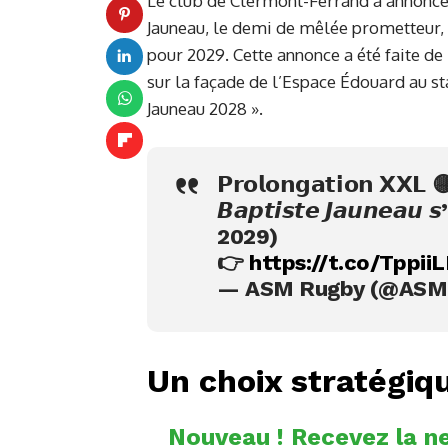
Le club de Clermont-Ferrand a annoncé 
Jauneau, le demi de mêlée prometteur, 
pour 2029. Cette annonce a été faite 
sur la façade de l’Espace Édouard au st
Jauneau 2028 ».
𝗣𝗿𝗼𝗹𝗼𝗻𝗴𝗮𝘁𝗶𝗼𝗻 𝗫𝗫𝗟 
𝘽𝙖𝙥𝙩𝙞𝙨𝙩𝙚 𝙅𝙖𝙪𝙣𝙚𝙖𝙪 
2029)
👉
https://t.co/Tppii
— ASM Rugby (@ASMO
Un choix stratégiq
Nouveau ! Recevez la ne