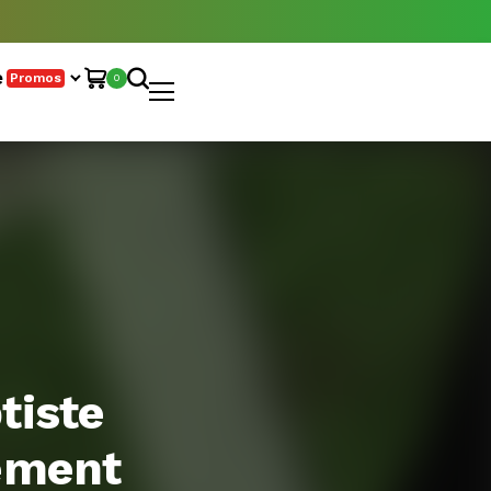
e
Promos
0
tiste
lement