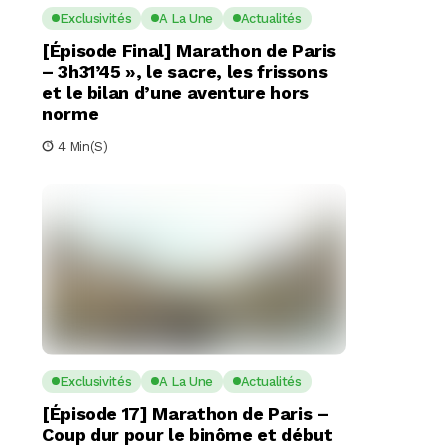
Exclusivités
A La Une
Actualités
[Épisode Final] Marathon de Paris
– 3h31’45 », le sacre, les frissons
et le bilan d’une aventure hors
norme
4 Min(s)
Exclusivités
A La Une
Actualités
[Épisode 17] Marathon de Paris –
Coup dur pour le binôme et début