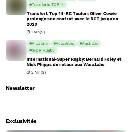
Transferts TOP 14
Transfert Top 14-RC Toulon: Oliver Cowie
prolonge son contrat avec le RCT jusqu’en
2029
1 Min(s)
A La Une
Actualités
Australie
Super Rugby
International-Super Rugby: Bernard Foley et
Nick Phipps de retour aux Waratahs
2 Min(s)
Newsletter
Exclusivités