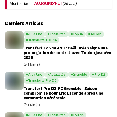
Montpellier →
AUJOURD’HUI
(25 ans)
Derniers Articles
A La Une
Actualités
Top 14
Toulon
Transferts TOP 14
Transfert Top 14-RCT: Gaël Dréan signe une
prolongation de contrat avec Toulon jusqu’en
2029
1 Min(s)
A La Une
Actualités
Grenoble
Pro D2
Transferts Pro D2
Transfert Pro D2-FC Grenoble : Saison
compromise pour Eric Escande apres une
commotion cérébrale
1 Min(s)
A La Une
Actualités
Toulon