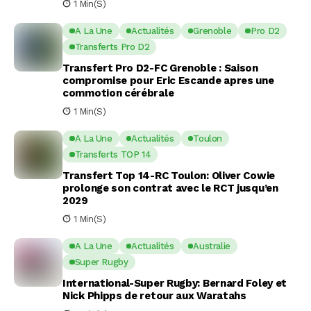
1 Min(s)
A La Une
Actualités
Grenoble
Pro D2
Transferts Pro D2
Transfert Pro D2-FC Grenoble : Saison
compromise pour Eric Escande apres une
commotion cérébrale
1 Min(s)
A La Une
Actualités
Toulon
Transferts TOP 14
Transfert Top 14-RC Toulon: Oliver Cowie
prolonge son contrat avec le RCT jusqu’en
2029
1 Min(s)
A La Une
Actualités
Australie
Super Rugby
International-Super Rugby: Bernard Foley et
Nick Phipps de retour aux Waratahs