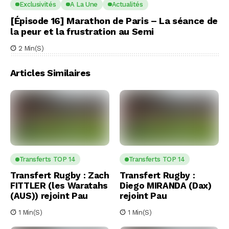
Exclusivités
A La Une
Actualités
[Épisode 16] Marathon de Paris – La séance de
la peur et la frustration au Semi
2 Min(s)
Articles Similaires
Transferts TOP 14
Transferts TOP 14
Transfert Rugby : Zach
Transfert Rugby :
FITTLER (les Waratahs
Diego MIRANDA (Dax)
(AUS)) rejoint Pau
rejoint Pau
1 Min(s)
1 Min(s)