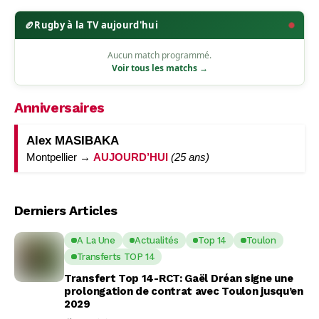
🏉
Rugby à la TV aujourd'hui
Aucun match programmé.
Voir tous les matchs →
Anniversaires
Alex MASIBAKA
Montpellier →
AUJOURD’HUI
(25 ans)
Derniers Articles
A La Une
Actualités
Top 14
Toulon
Transferts TOP 14
Transfert Top 14-RCT: Gaël Dréan signe une
prolongation de contrat avec Toulon jusqu’en
2029