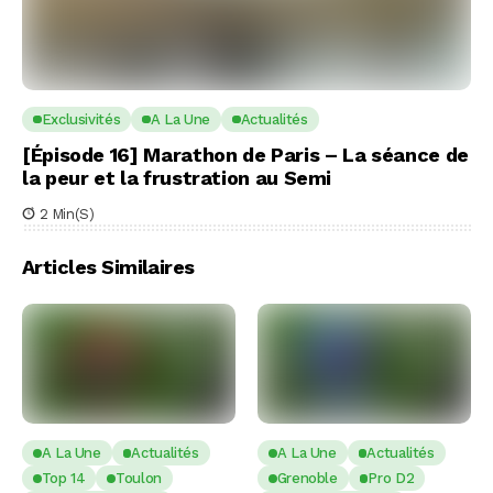
Exclusivités
A La Une
Actualités
[Épisode 16] Marathon de Paris – La séance de
la peur et la frustration au Semi
2 Min(s)
Articles Similaires
A La Une
Actualités
A La Une
Actualités
Top 14
Toulon
Grenoble
Pro D2