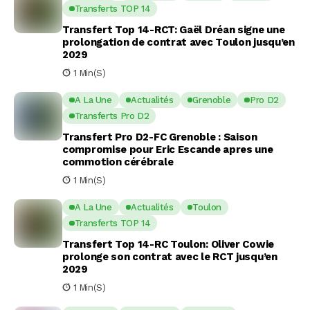
Transferts TOP 14
Transfert Top 14-RCT: Gaël Dréan signe une
prolongation de contrat avec Toulon jusqu’en
2029
1 Min(s)
A La Une
Actualités
Grenoble
Pro D2
Transferts Pro D2
Transfert Pro D2-FC Grenoble : Saison
compromise pour Eric Escande apres une
commotion cérébrale
1 Min(s)
A La Une
Actualités
Toulon
Transferts TOP 14
Transfert Top 14-RC Toulon: Oliver Cowie
prolonge son contrat avec le RCT jusqu’en
2029
1 Min(s)