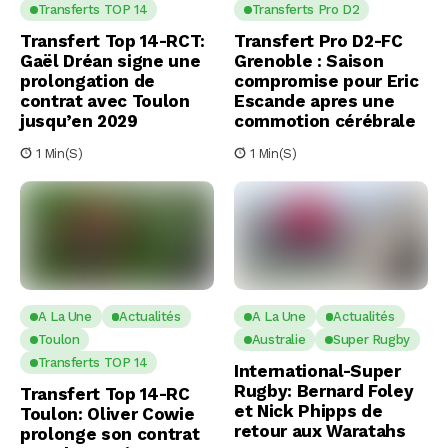
Transferts TOP 14
Transferts Pro D2
Transfert Top 14-RCT:
Transfert Pro D2-FC
Gaël Dréan signe une
Grenoble : Saison
prolongation de
compromise pour Eric
contrat avec Toulon
Escande apres une
jusqu’en 2029
commotion cérébrale
1 Min(s)
1 Min(s)
A La Une
Actualités
A La Une
Actualités
Toulon
Australie
Super Rugby
Transferts TOP 14
International-Super
Rugby: Bernard Foley
Transfert Top 14-RC
et Nick Phipps de
Toulon: Oliver Cowie
retour aux Waratahs
prolonge son contrat