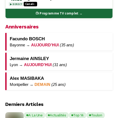
Canal+.
▶ DIRECT
📺 Programme TV complet →
Anniversaires
Facundo BOSCH
Bayonne →
AUJOURD’HUI
(35 ans)
Jermaine AINSLEY
Lyon →
AUJOURD’HUI
(31 ans)
Alex MASIBAKA
Montpellier →
DEMAIN
(25 ans)
Derniers Articles
A La Une
Actualités
Top 14
Toulon