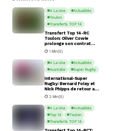
A La Une
Actualités
Toulon
Transferts TOP 14
Transfert Top 14-RC
Toulon: Oliver Cowie
prolonge son contrat
avec le RCT jusqu’en 2029
1 Min(s)
A La Une
Actualités
Australie
Super Rugby
International-Super
Rugby: Bernard Foley et
Nick Phipps de retour aux
Waratahs
2 Min(s)
A La Une
Actualités
Top 14
Toulon
Transferts TOP 14
Transfert Top 14-RCT: