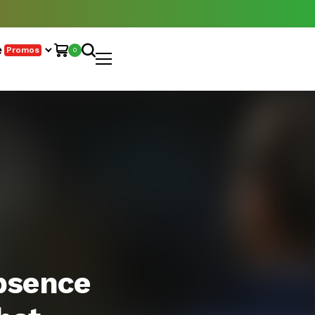
e
Promos
0
absence