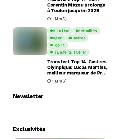
Corentin Mézou prolonge
à Toulon jusqu’en 2029
1 Min(s)
A La Une
Actualités
Agen
Castres
Top 14
Transferts TOP 14
Transfert Top 14-Castres
Olympique: Lucas Martins,
meilleur marqueur de Pro
D2, en route pour Castres
1 Min(s)
?
Newsletter
Exclusivités