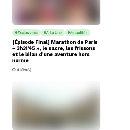
Exclusivités
A La Une
Actualités
[Épisode Final] Marathon de Paris
– 3h31’45 », le sacre, les frissons
et le bilan d’une aventure hors
norme
4 Min(s)