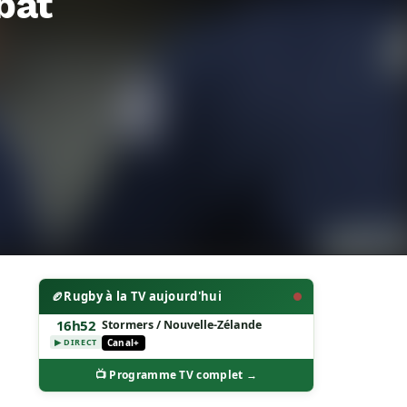
bat
🏉
Rugby à la TV aujourd'hui
16h52
Stormers / Nouvelle-Zélande
Canal+
▶ DIRECT
📺 Programme TV complet →