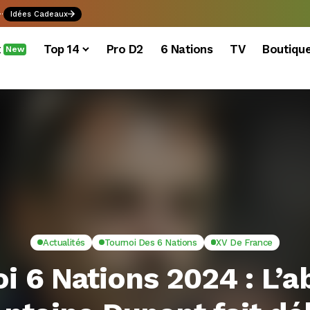
.
Idées Cadeaux
x
Top 14
Pro D2
6 Nations
TV
Boutiqu
New
Actualités
Tournoi Des 6 Nations
XV De France
i 6 Nations 2024 : L’