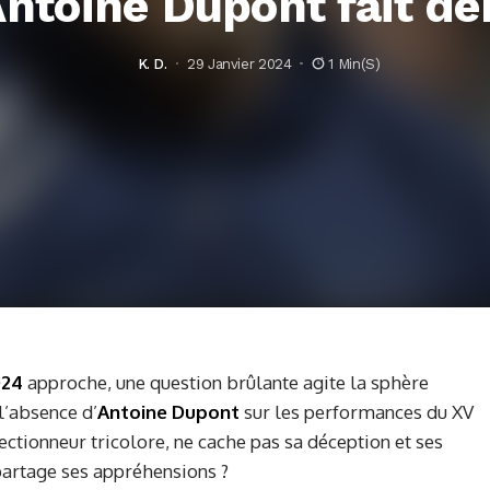
Antoine Dupont fait dé
K. D.
29 Janvier 2024
1 Min(s)
024
approche, une question brûlante agite la sphère
 l’absence d’
Antoine Dupont
sur les performances du XV
lectionneur tricolore, ne cache pas sa déception et ses
 partage ses appréhensions ?