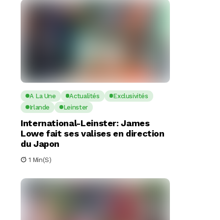
A La Une
Actualités
Exclusivités
Irlande
Leinster
International-Leinster: James
Lowe fait ses valises en direction
du Japon
1 Min(s)