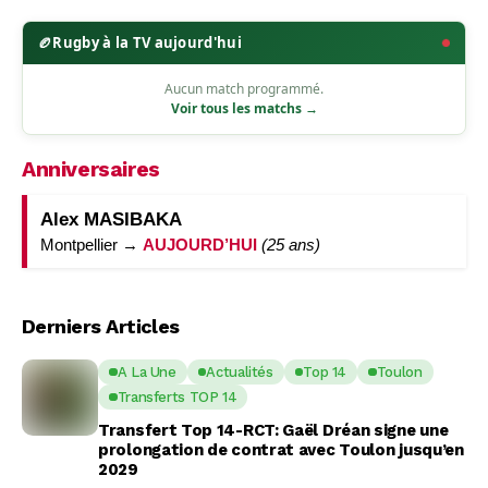
🏉
Rugby à la TV aujourd'hui
Aucun match programmé.
Voir tous les matchs →
Anniversaires
Alex MASIBAKA
Montpellier →
AUJOURD’HUI
(25 ans)
Derniers Articles
A La Une
Actualités
Top 14
Toulon
Transferts TOP 14
Transfert Top 14-RCT: Gaël Dréan signe une
prolongation de contrat avec Toulon jusqu’en
2029