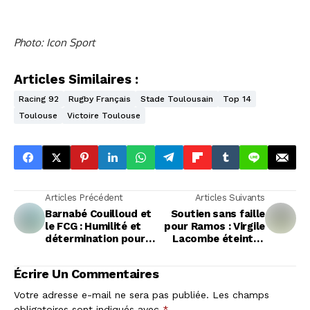
Photo: Icon Sport
Articles Similaires :
Racing 92
Rugby Français
Stade Toulousain
Top 14
Toulouse
Victoire Toulouse
Articles Précédent
Articles Suivants
Barnabé Couilloud et
Soutien sans faille
le FCG : Humilité et
pour Ramos : Virgile
détermination pour
Lacombe éteint la
rester en tête de la
polémique sur la
Pro D2
forme de son arrière
Écrire Un Commentaires
Votre adresse e-mail ne sera pas publiée.
Les champs
obligatoires sont indiqués avec
*