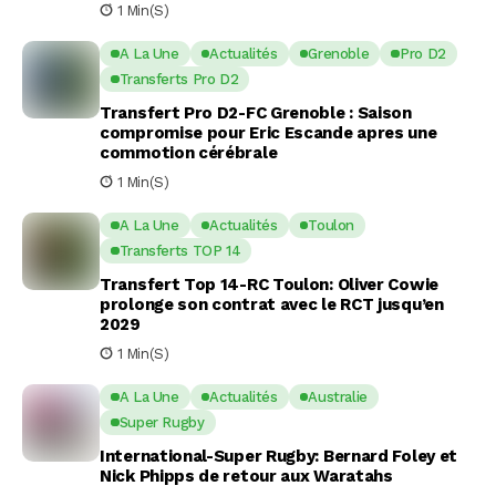
1 Min(s)
A La Une
Actualités
Grenoble
Pro D2
Transferts Pro D2
Transfert Pro D2-FC Grenoble : Saison
compromise pour Eric Escande apres une
commotion cérébrale
1 Min(s)
A La Une
Actualités
Toulon
Transferts TOP 14
Transfert Top 14-RC Toulon: Oliver Cowie
prolonge son contrat avec le RCT jusqu’en
2029
1 Min(s)
A La Une
Actualités
Australie
Super Rugby
International-Super Rugby: Bernard Foley et
Nick Phipps de retour aux Waratahs