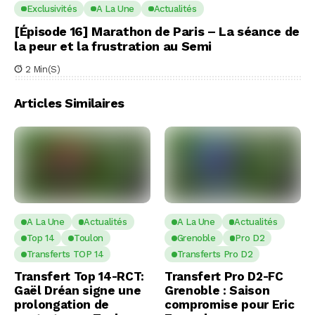
Exclusivités
A La Une
Actualités
[Épisode 16] Marathon de Paris – La séance de
la peur et la frustration au Semi
2 Min(s)
Articles Similaires
A La Une
Actualités
A La Une
Actualités
Top 14
Toulon
Grenoble
Pro D2
Transferts TOP 14
Transferts Pro D2
Transfert Top 14-RCT:
Transfert Pro D2-FC
Gaël Dréan signe une
Grenoble : Saison
prolongation de
compromise pour Eric