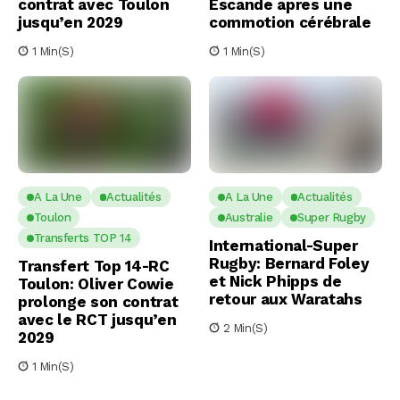
contrat avec Toulon
Escande apres une
jusqu’en 2029
commotion cérébrale
1 Min(s)
1 Min(s)
A La Une
Actualités
A La Une
Actualités
Toulon
Australie
Super Rugby
Transferts TOP 14
International-Super
Rugby: Bernard Foley
Transfert Top 14-RC
et Nick Phipps de
Toulon: Oliver Cowie
retour aux Waratahs
prolonge son contrat
avec le RCT jusqu’en
2 Min(s)
2029
1 Min(s)