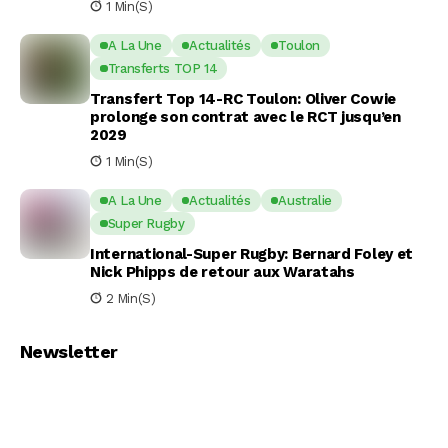
1 Min(s)
A La Une
Actualités
Toulon
Transferts TOP 14
Transfert Top 14-RC Toulon: Oliver Cowie
prolonge son contrat avec le RCT jusqu’en
2029
1 Min(s)
A La Une
Actualités
Australie
Super Rugby
International-Super Rugby: Bernard Foley et
Nick Phipps de retour aux Waratahs
2 Min(s)
Newsletter