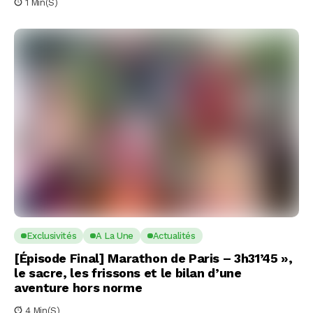
1 Min(s)
Exclusivités
A La Une
Actualités
[Épisode Final] Marathon de Paris – 3h31’45 »,
le sacre, les frissons et le bilan d’une
aventure hors norme
4 Min(s)