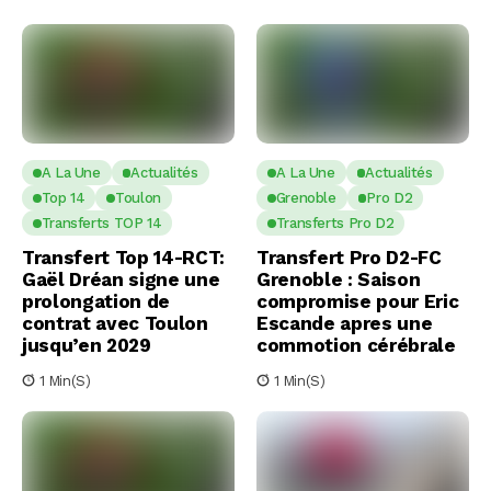
A La Une
Actualités
A La Une
Actualités
Top 14
Toulon
Grenoble
Pro D2
Transferts TOP 14
Transferts Pro D2
Transfert Top 14-RCT:
Transfert Pro D2-FC
Gaël Dréan signe une
Grenoble : Saison
prolongation de
compromise pour Eric
contrat avec Toulon
Escande apres une
jusqu’en 2029
commotion cérébrale
1 Min(s)
1 Min(s)