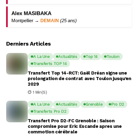
Alex MASIBAKA
Montpellier →
DEMAIN
(25 ans)
Derniers Articles
A La Une
Actualités
Top 14
Toulon
Transferts TOP 14
Transfert Top 14-RCT: Gaël Dréan signe une
prolongation de contrat avec Toulon jusqu’en
2029
1 Min(s)
A La Une
Actualités
Grenoble
Pro D2
Transferts Pro D2
Transfert Pro D2-FC Grenoble : Saison
compromise pour Eric Escande apres une
commotion cérébrale