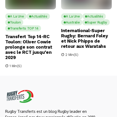
A La Une
Actualités
A La Une
Actualités
Toulon
Australie
Super Rugby
Transferts TOP 14
International-Super
Rugby: Bernard Foley
Transfert Top 14-RC
et Nick Phipps de
Toulon: Oliver Cowie
retour aux Waratahs
prolonge son contrat
avec le RCT jusqu’en
2 Min(s)
2029
1 Min(s)
Rugby Transferts est un blog Rugby leader en