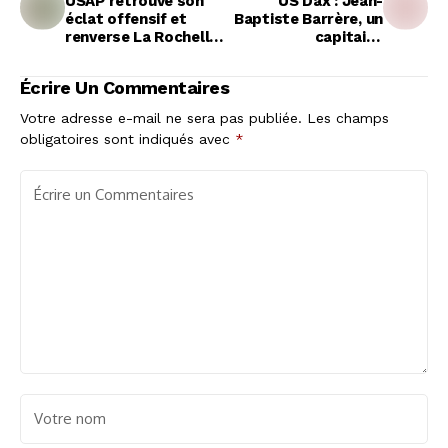
USAP retrouve son
US Dax : Jean-
éclat offensif et
Baptiste Barrère, un
renverse La Rochelle
capitaine
en Top 14
indéfectible prêt à
rempiler
Écrire Un Commentaires
Votre adresse e-mail ne sera pas publiée.
Les champs
obligatoires sont indiqués avec
*