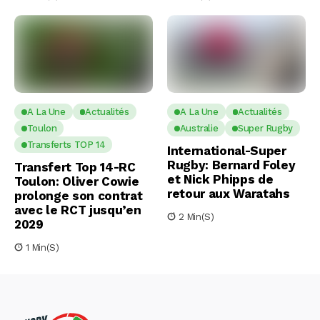
A La Une
Actualités
A La Une
Actualités
Toulon
Australie
Super Rugby
Transferts TOP 14
International-Super
Rugby: Bernard Foley
Transfert Top 14-RC
et Nick Phipps de
Toulon: Oliver Cowie
retour aux Waratahs
prolonge son contrat
avec le RCT jusqu’en
2 Min(s)
2029
1 Min(s)