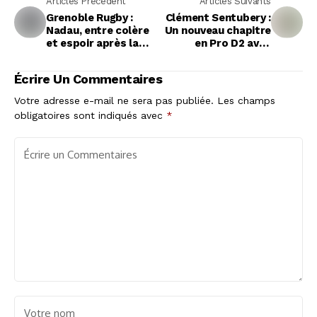
Articles Précédent
Articles Suivants
Grenoble Rugby :
Clément Sentubery :
Nadau, entre colère
Un nouveau chapitre
et espoir après la
en Pro D2 avec
finale malheureuse
Soyaux-Angoulême
de Pro D2
Écrire Un Commentaires
Votre adresse e-mail ne sera pas publiée.
Les champs
obligatoires sont indiqués avec
*