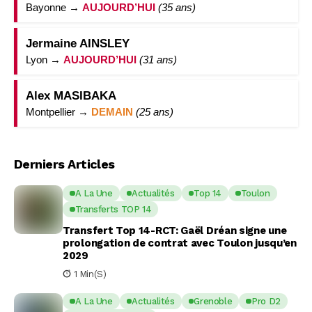
Bayonne →
AUJOURD’HUI
(35 ans)
Jermaine AINSLEY
Lyon →
AUJOURD’HUI
(31 ans)
Alex MASIBAKA
Montpellier →
DEMAIN
(25 ans)
Derniers Articles
A La Une
Actualités
Top 14
Toulon
Transferts TOP 14
Transfert Top 14-RCT: Gaël Dréan signe une
prolongation de contrat avec Toulon jusqu’en
2029
1 Min(s)
A La Une
Actualités
Grenoble
Pro D2