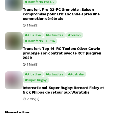
Transferts Pro D2
Transfert Pro D2-FC Grenoble : Saison
compromise pour Eric Escande apres une
commotion cérébrale
1 Min(s)
A La Une
Actualités
Toulon
Transferts TOP 14
Transfert Top 14-RC Toulon: Oliver Cowie
prolonge son contrat avec le RCT jusqu’en
2029
1 Min(s)
A La Une
Actualités
Australie
Super Rugby
International-Super Rugby: Bernard Foley et
Nick Phipps de retour aux Waratahs
2 Min(s)
Newsletter