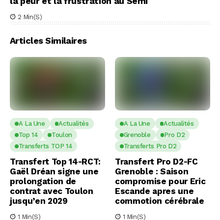
la peur et la frustration au Semi
2 Min(s)
Articles Similaires
A La Une
Actualités
A La Une
Actualités
Top 14
Toulon
Grenoble
Pro D2
Transferts TOP 14
Transferts Pro D2
Transfert Top 14-RCT:
Transfert Pro D2-FC
Gaël Dréan signe une
Grenoble : Saison
prolongation de
compromise pour Eric
contrat avec Toulon
Escande apres une
jusqu’en 2029
commotion cérébrale
1 Min(s)
1 Min(s)