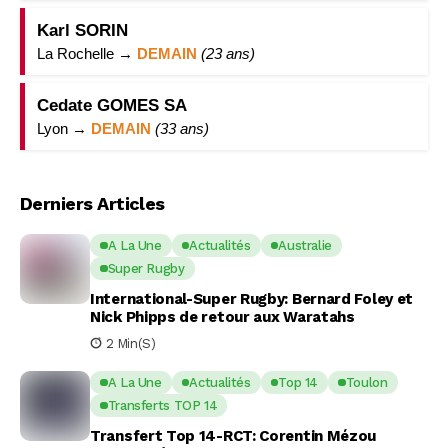
Karl SORIN
La Rochelle →
DEMAIN
(23 ans)
Cedate GOMES SA
Lyon →
DEMAIN
(33 ans)
Derniers Articles
A La Une
Actualités
Australie
Super Rugby
International-Super Rugby: Bernard Foley et
Nick Phipps de retour aux Waratahs
2 Min(s)
A La Une
Actualités
Top 14
Toulon
Transferts TOP 14
Transfert Top 14-RCT: Corentin Mézou