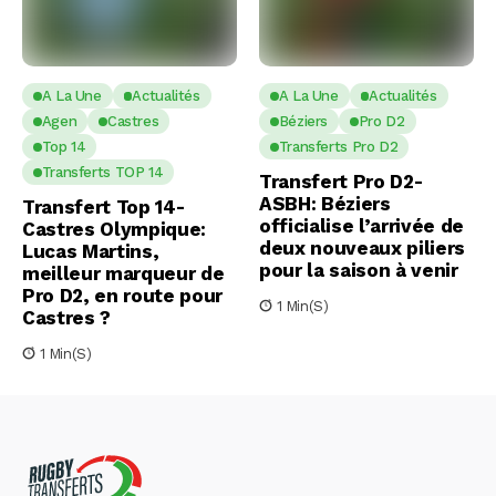
A La Une
Actualités
A La Une
Actualités
Agen
Castres
Béziers
Pro D2
Top 14
Transferts Pro D2
Transferts TOP 14
Transfert Pro D2-
ASBH: Béziers
Transfert Top 14-
officialise l’arrivée de
Castres Olympique:
deux nouveaux piliers
Lucas Martins,
pour la saison à venir
meilleur marqueur de
Pro D2, en route pour
1 Min(s)
Castres ?
1 Min(s)