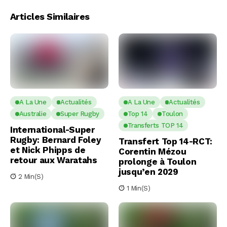
Articles Similaires
A La Une
Actualités
A La Une
Actualités
Australie
Super Rugby
Top 14
Toulon
Transferts TOP 14
International-Super
Rugby: Bernard Foley
Transfert Top 14-RCT:
et Nick Phipps de
Corentin Mézou
retour aux Waratahs
prolonge à Toulon
jusqu’en 2029
2 Min(s)
1 Min(s)