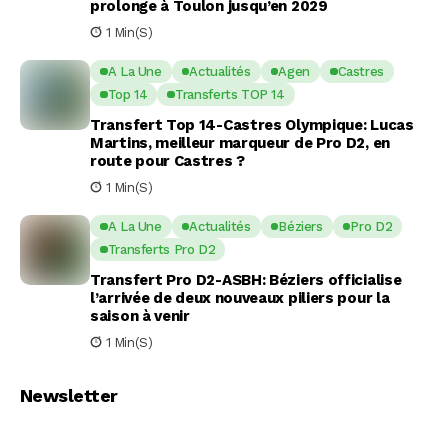
prolonge à Toulon jusqu’en 2029
1 Min(s)
A La Une
Actualités
Agen
Castres
Top 14
Transferts TOP 14
Transfert Top 14-Castres Olympique: Lucas
Martins, meilleur marqueur de Pro D2, en
route pour Castres ?
1 Min(s)
A La Une
Actualités
Béziers
Pro D2
Transferts Pro D2
Transfert Pro D2-ASBH: Béziers officialise
l’arrivée de deux nouveaux piliers pour la
saison à venir
1 Min(s)
Newsletter