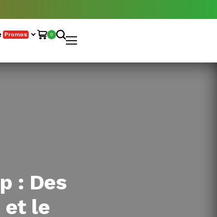
e
Promos
0
p : Des
 et le