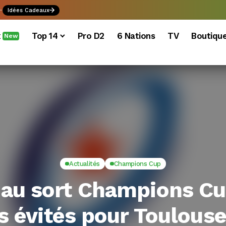
.
Idées Cadeaux
x
Top 14
Pro D2
6 Nations
TV
Boutiqu
New
Actualités
Champions Cup
 au sort Champions Cu
 évités pour Toulouse