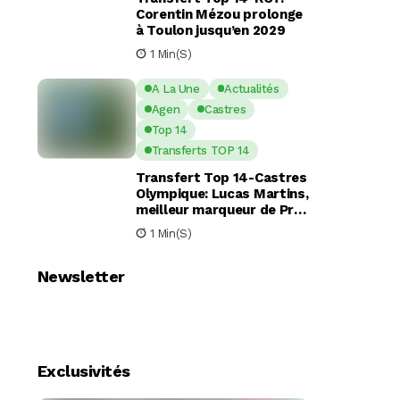
Corentin Mézou prolonge
à Toulon jusqu’en 2029
1 Min(s)
A La Une
Actualités
Agen
Castres
Top 14
Transferts TOP 14
Transfert Top 14-Castres
Olympique: Lucas Martins,
meilleur marqueur de Pro
D2, en route pour Castres
1 Min(s)
?
Newsletter
Exclusivités