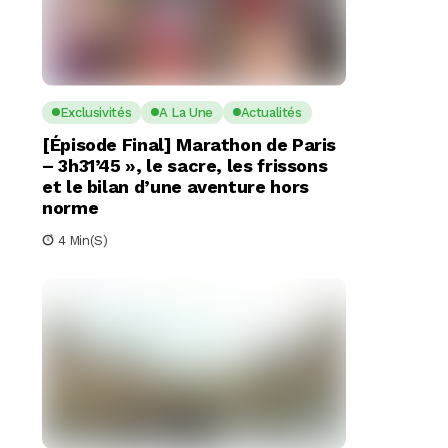
Exclusivités
A La Une
Actualités
[Épisode Final] Marathon de Paris
– 3h31’45 », le sacre, les frissons
et le bilan d’une aventure hors
norme
4 Min(s)