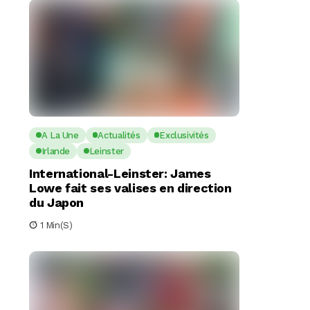
A La Une
Actualités
Exclusivités
Irlande
Leinster
International-Leinster: James
Lowe fait ses valises en direction
du Japon
1 Min(s)