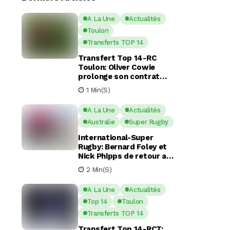
A La Une
Actualités
Toulon
Transferts TOP 14
Transfert Top 14-RC
Toulon: Oliver Cowie
prolonge son contrat
avec le RCT jusqu’en 2029
1 Min(s)
A La Une
Actualités
Australie
Super Rugby
International-Super
Rugby: Bernard Foley et
Nick Phipps de retour aux
Waratahs
2 Min(s)
A La Une
Actualités
Top 14
Toulon
Transferts TOP 14
Transfert Top 14-RCT: