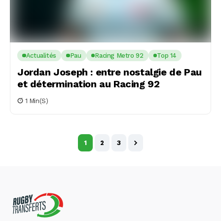
Actualités
Pau
Racing Metro 92
Top 14
Jordan Joseph : entre nostalgie de Pau
et détermination au Racing 92
1 Min(s)
1
2
3