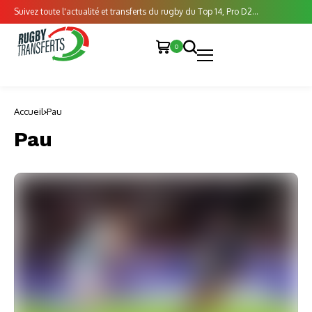
Suivez toute l'actualité et transferts du rugby du Top 14, Pro D2...
0
Accueil
Pau
Pau