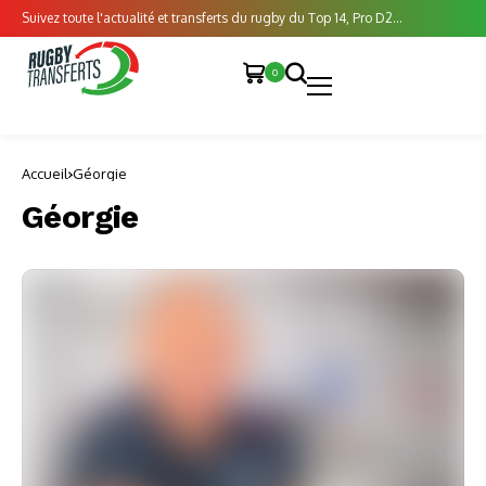
Suivez toute l'actualité et transferts du rugby du Top 14, Pro D2...
0
Accueil
Géorgie
Géorgie