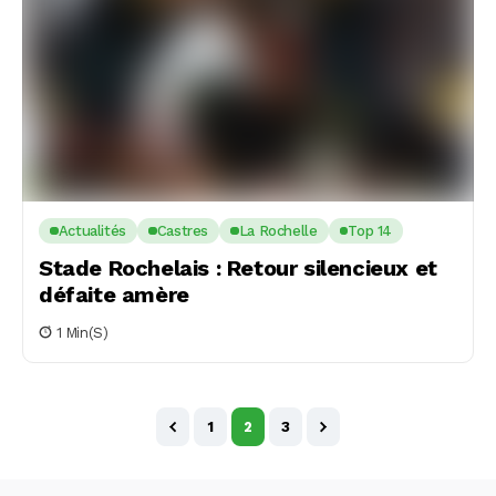
Actualités
Castres
La Rochelle
Top 14
Stade Rochelais : Retour silencieux et
défaite amère
1 Min(s)
1
2
3