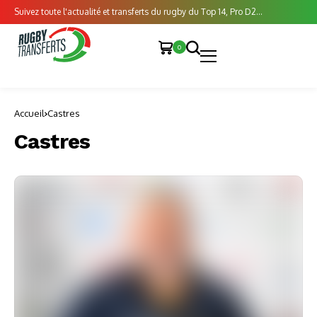
Suivez toute l'actualité et transferts du rugby du Top 14, Pro D2...
0
Accueil
Castres
Castres