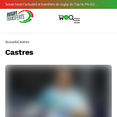
Suivez toute l'actualité et transferts du rugby du Top 14, Pro D2...
0
Accueil
Castres
Castres