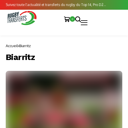
Suivez toute l'actualité et transferts du rugby du Top 14, Pro D2...
0
Accueil
Biarritz
Biarritz