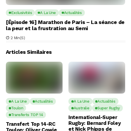
Exclusivités
A La Une
Actualités
[Épisode 16] Marathon de Paris – La séance de
la peur et la frustration au Semi
2 Min(s)
Articles Similaires
A La Une
Actualités
A La Une
Actualités
Toulon
Australie
Super Rugby
Transferts TOP 14
International-Super
Rugby: Bernard Foley
Transfert Top 14-RC
et Nick Phipps de
Toulon: Oliver Cowie