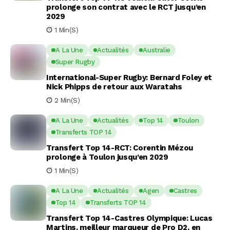
prolonge son contrat avec le RCT jusqu’en
2029
1 Min(s)
A La Une
Actualités
Australie
Super Rugby
International-Super Rugby: Bernard Foley et
Nick Phipps de retour aux Waratahs
2 Min(s)
A La Une
Actualités
Top 14
Toulon
Transferts TOP 14
Transfert Top 14-RCT: Corentin Mézou
prolonge à Toulon jusqu’en 2029
1 Min(s)
A La Une
Actualités
Agen
Castres
Top 14
Transferts TOP 14
Transfert Top 14-Castres Olympique: Lucas
Martins, meilleur marqueur de Pro D2, en