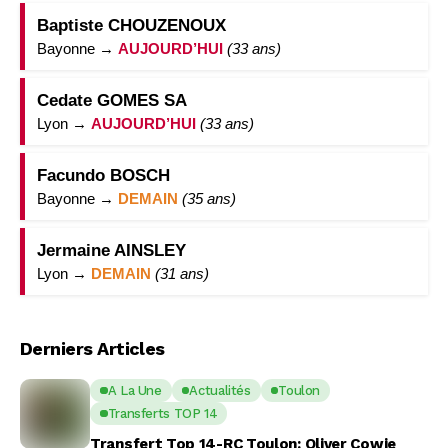
Baptiste CHOUZENOUX
Bayonne →
AUJOURD’HUI
(33 ans)
Cedate GOMES SA
Lyon →
AUJOURD’HUI
(33 ans)
Facundo BOSCH
Bayonne →
DEMAIN
(35 ans)
Jermaine AINSLEY
Lyon →
DEMAIN
(31 ans)
Derniers Articles
A La Une
Actualités
Toulon
Transferts TOP 14
Transfert Top 14-RC Toulon: Oliver Cowie