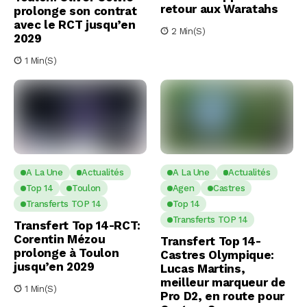
retour aux Waratahs
prolonge son contrat
avec le RCT jusqu’en
2 Min(s)
2029
1 Min(s)
A La Une
Actualités
A La Une
Actualités
Top 14
Toulon
Agen
Castres
Transferts TOP 14
Top 14
Transferts TOP 14
Transfert Top 14-RCT:
Corentin Mézou
Transfert Top 14-
prolonge à Toulon
Castres Olympique:
jusqu’en 2029
Lucas Martins,
meilleur marqueur de
1 Min(s)
Pro D2, en route pour