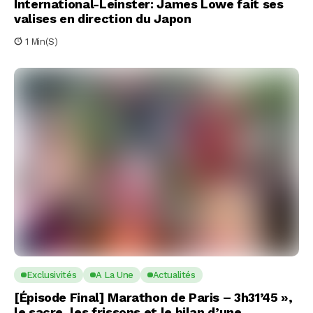
International-Leinster: James Lowe fait ses
valises en direction du Japon
1 Min(s)
Exclusivités
A La Une
Actualités
[Épisode Final] Marathon de Paris – 3h31’45 »,
le sacre, les frissons et le bilan d’une