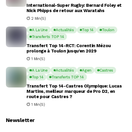
International-Super Rugby: Bernard Foley et
Nick Phipps de retour aux Waratahs
2 Min(s)
A La Une
Actualités
Top 14
Toulon
Transferts TOP 14
Transfert Top 14-RCT: Corentin Mézou
prolonge à Toulon jusqu’en 2029
1 Min(s)
A La Une
Actualités
Agen
Castres
Top 14
Transferts TOP 14
Transfert Top 14-Castres Olympique: Lucas
Martins, meilleur marqueur de Pro D2, en
route pour Castres ?
1 Min(s)
Newsletter