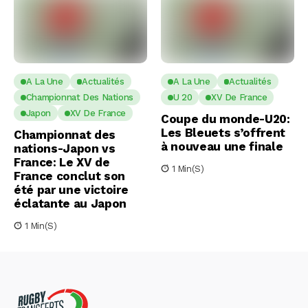
A La Une
Actualités
A La Une
Actualités
Championnat Des Nations
U 20
XV De France
Japon
XV De France
Coupe du monde-U20:
Les Bleuets s’offrent
Championnat des
à nouveau une finale
nations-Japon vs
France: Le XV de
1 Min(s)
France conclut son
été par une victoire
éclatante au Japon
1 Min(s)