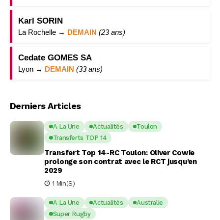
Karl SORIN
La Rochelle →
DEMAIN
(23 ans)
Cedate GOMES SA
Lyon →
DEMAIN
(33 ans)
Derniers Articles
A La Une
Actualités
Toulon
Transferts TOP 14
Transfert Top 14-RC Toulon: Oliver Cowie
prolonge son contrat avec le RCT jusqu’en
2029
1 Min(s)
A La Une
Actualités
Australie
Super Rugby