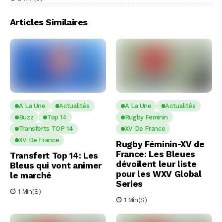
Articles Similaires
A La Une
Actualités
A La Une
Actualités
Buzz
Top 14
Rugby Feminin
Transferts TOP 14
XV De France
XV De France
Rugby Féminin-XV de
France: Les Bleues
Transfert Top 14: Les
dévoilent leur liste
Bleus qui vont animer
pour les WXV Global
le marché
Series
1 Min(s)
1 Min(s)