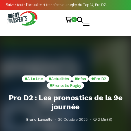
Suivez toute l'actualité et transferts du rugby du Top 14, Pro D2...
0
A La Une
Actualités
Infos
Pro D2
Pronostic Rugby
Pro D2 : Les pronostics de la 9e
journée
Bruno Lancelle
30 Octobre 2025
2 Min(s)