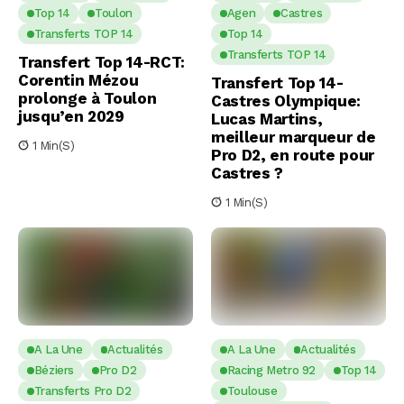
Top 14
Toulon
Agen
Castres
Transferts TOP 14
Top 14
Transferts TOP 14
Transfert Top 14-RCT:
Corentin Mézou
Transfert Top 14-
prolonge à Toulon
Castres Olympique:
jusqu’en 2029
Lucas Martins,
meilleur marqueur de
1 Min(s)
Pro D2, en route pour
Castres ?
1 Min(s)
A La Une
Actualités
A La Une
Actualités
Béziers
Pro D2
Racing Metro 92
Top 14
Transferts Pro D2
Toulouse