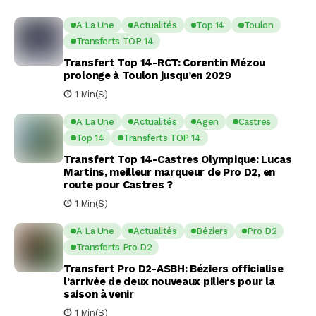
A La Une
Actualités
Top 14
Toulon
Transferts TOP 14
Transfert Top 14-RCT: Corentin Mézou
prolonge à Toulon jusqu’en 2029
1 Min(s)
A La Une
Actualités
Agen
Castres
Top 14
Transferts TOP 14
Transfert Top 14-Castres Olympique: Lucas
Martins, meilleur marqueur de Pro D2, en
route pour Castres ?
1 Min(s)
A La Une
Actualités
Béziers
Pro D2
Transferts Pro D2
Transfert Pro D2-ASBH: Béziers officialise
l’arrivée de deux nouveaux piliers pour la
saison à venir
1 Min(s)