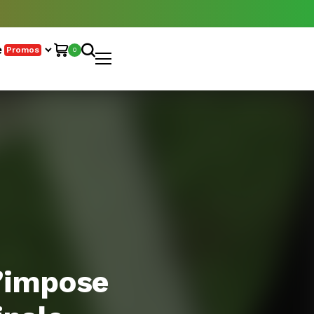
e
Promos
0
s’impose