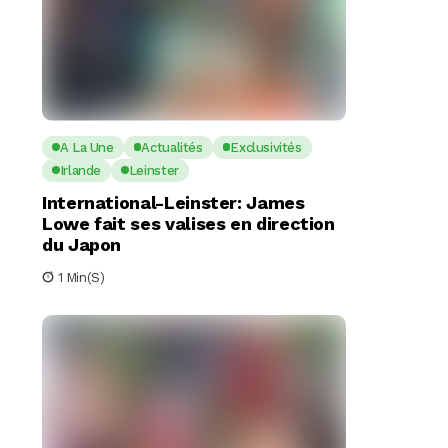
A La Une
Actualités
Exclusivités
Irlande
Leinster
International-Leinster: James
Lowe fait ses valises en direction
du Japon
1 Min(s)