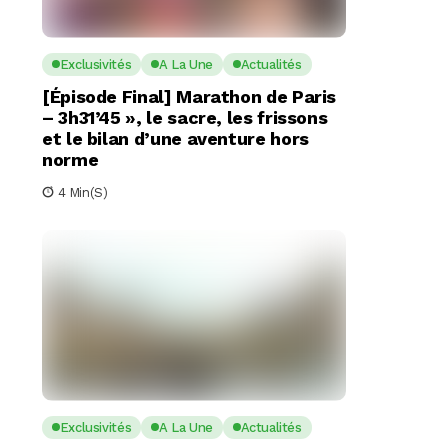
Exclusivités
A La Une
Actualités
[Épisode Final] Marathon de Paris
– 3h31’45 », le sacre, les frissons
et le bilan d’une aventure hors
norme
4 Min(s)
Exclusivités
A La Une
Actualités