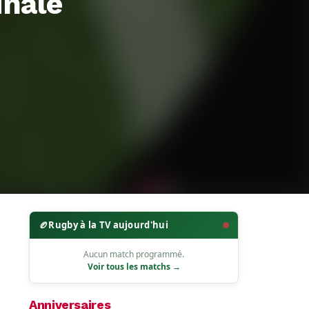
inale
🏉
Rugby à la TV aujourd'hui
Aucun match programmé.
Voir tous les matchs →
Anniversaires