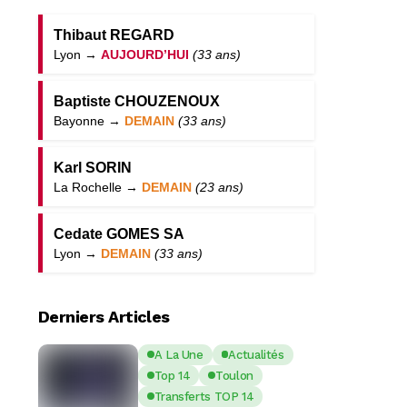
Thibaut REGARD
Lyon →
AUJOURD’HUI
(33 ans)
Baptiste CHOUZENOUX
Bayonne →
DEMAIN
(33 ans)
Karl SORIN
La Rochelle →
DEMAIN
(23 ans)
Cedate GOMES SA
Lyon →
DEMAIN
(33 ans)
Derniers Articles
A La Une
Actualités
Top 14
Toulon
Transferts TOP 14