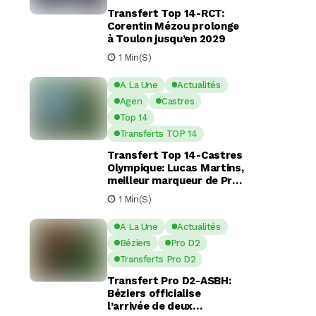
Transfert Top 14-RCT:
Corentin Mézou prolonge
à Toulon jusqu’en 2029
1 Min(s)
A La Une
Actualités
Agen
Castres
Top 14
Transferts TOP 14
Transfert Top 14-Castres
Olympique: Lucas Martins,
meilleur marqueur de Pro
D2, en route pour Castres
1 Min(s)
?
A La Une
Actualités
Béziers
Pro D2
Transferts Pro D2
Transfert Pro D2-ASBH:
Béziers officialise
l’arrivée de deux