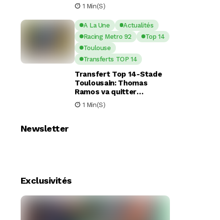
nouveaux piliers pour la
1 Min(s)
saison à venir
A La Une
Actualités
Racing Metro 92
Top 14
Toulouse
Transferts TOP 14
Transfert Top 14-Stade
Toulousain: Thomas
Ramos va quitter
Toulouse pour le Racing
1 Min(s)
92
Newsletter
Exclusivités