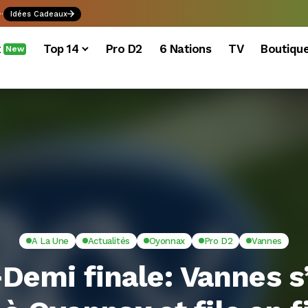
.
Idées Cadeaux
x
Top 14
Pro D2
6 Nations
TV
Boutiqu
New
A La Une
Actualités
Oyonnax
Pro D2
Vannes
Demi finale: Vannes 