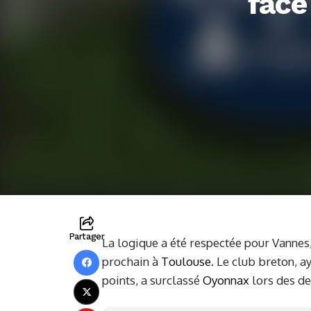
face
Partager
La logique a été respectée pour Vannes,
prochain à
Toulouse
. Le club breton, a
points, a surclassé
Oyonnax
lors des de