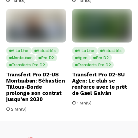
1 Min(s)
1 Min(s)
A La Une
Actualités
A La Une
Actualités
Montauban
Pro D2
Agen
Pro D2
Transferts Pro D2
Transferts Pro D2
Transfert Pro D2-US
Transfert Pro D2-SU
Montauban: Sébastien
Agen: Le club se
Tillous-Borde
renforce avec le prêt
prolonge son contrat
de Gael Galvàn
jusqu’en 2030
1 Min(s)
2 Min(s)