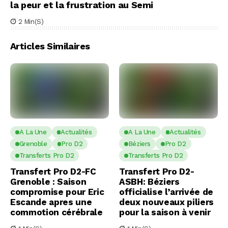
la peur et la frustration au Semi
2 Min(s)
Articles Similaires
A La Une
Actualités
A La Une
Actualités
Grenoble
Pro D2
Béziers
Pro D2
Transferts Pro D2
Transferts Pro D2
Transfert Pro D2-FC
Transfert Pro D2-
Grenoble : Saison
ASBH: Béziers
compromise pour Eric
officialise l’arrivée de
Escande apres une
deux nouveaux piliers
commotion cérébrale
pour la saison à venir