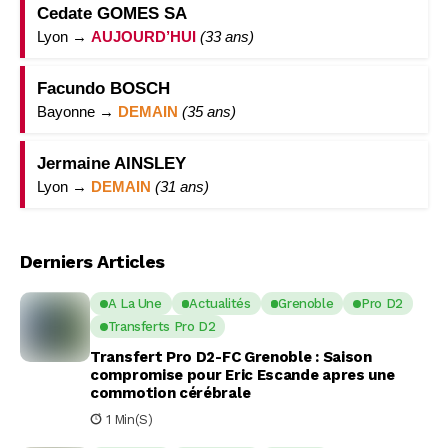
Cedate GOMES SA
Lyon →
AUJOURD’HUI
(33 ans)
Facundo BOSCH
Bayonne →
DEMAIN
(35 ans)
Jermaine AINSLEY
Lyon →
DEMAIN
(31 ans)
Derniers Articles
A La Une
Actualités
Grenoble
Pro D2
Transferts Pro D2
Transfert Pro D2-FC Grenoble : Saison
compromise pour Eric Escande apres une
commotion cérébrale
1 Min(s)