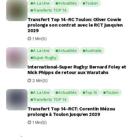
A La Une
Actualités
Toulon
Transferts TOP 14
Transfert Top 14-RC Toulon: Oliver Cowie
prolonge son contrat avec le RCT jusqu’en
2029
1 Min(s)
A La Une
Actualités
Australie
Super Rugby
International-Super Rugby: Bernard Foley et
Nick Phipps de retour aux Waratahs
2 Min(s)
A La Une
Actualités
Top 14
Toulon
Transferts TOP 14
Transfert Top 14-RCT: Corentin Mézou
prolonge à Toulon jusqu’en 2029
1 Min(s)