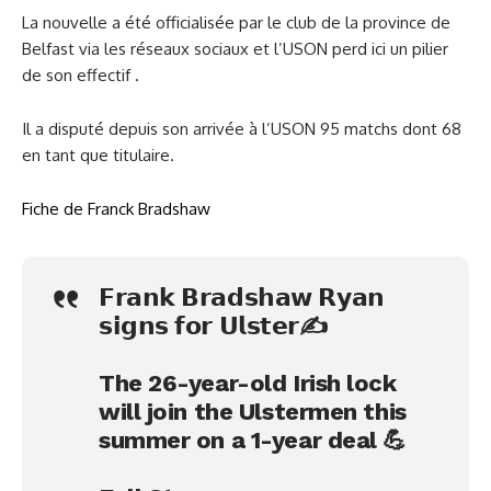
La nouvelle a été officialisée par le club de la province de
Belfast via les réseaux sociaux et l’USON perd ici un pilier
de son effectif .
Il a disputé depuis son arrivée à l’USON 95 matchs dont 68
en tant que titulaire.
Fiche de Franck Bradshaw
𝗙𝗿𝗮𝗻𝗸 𝗕𝗿𝗮𝗱𝘀𝗵𝗮𝘄 𝗥𝘆𝗮𝗻
𝘀𝗶𝗴𝗻𝘀 𝗳𝗼𝗿 𝗨𝗹𝘀𝘁𝗲𝗿✍️
The 26-year-old Irish lock
will join the Ulstermen this
summer on a 1-year deal 💪