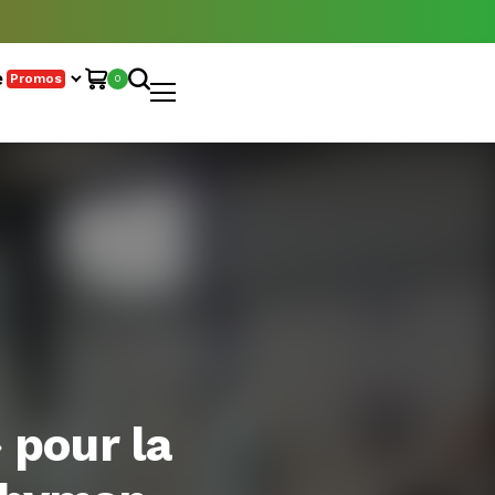
e
Promos
0
 pour la