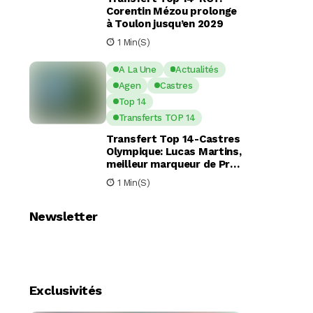
Corentin Mézou prolonge
à Toulon jusqu’en 2029
1 Min(s)
A La Une
Actualités
Agen
Castres
Top 14
Transferts TOP 14
Transfert Top 14-Castres
Olympique: Lucas Martins,
meilleur marqueur de Pro
D2, en route pour Castres
1 Min(s)
?
Newsletter
Exclusivités