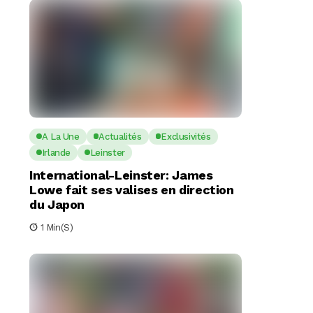
A La Une
Actualités
Exclusivités
Irlande
Leinster
International-Leinster: James
Lowe fait ses valises en direction
du Japon
1 Min(s)