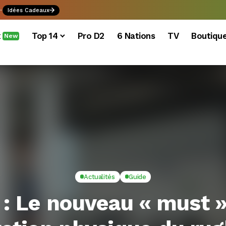
.
Idées Cadeaux
x
Top 14
Pro D2
6 Nations
TV
Boutiqu
New
Actualités
Guide
 : Le nouveau « must »