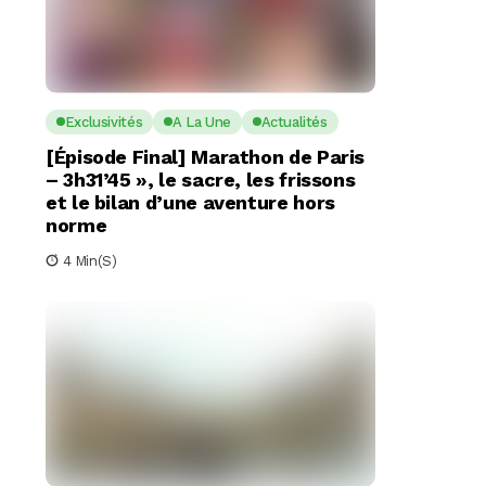
Exclusivités
A La Une
Actualités
[Épisode Final] Marathon de Paris
– 3h31’45 », le sacre, les frissons
et le bilan d’une aventure hors
norme
4 Min(s)