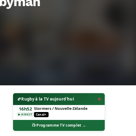
gbyman
🏉
Rugby à la TV aujourd'hui
16h52
Stormers / Nouvelle-Zélande
Canal+
▶ DIRECT
📺 Programme TV complet →