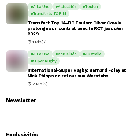
A La Une
Actualités
Toulon
Transferts TOP 14
Transfert Top 14-RC Toulon: Oliver Cowie
prolonge son contrat avec le RCT jusqu’en
2029
1 Min(s)
A La Une
Actualités
Australie
Super Rugby
International-Super Rugby: Bernard Foley et
Nick Phipps de retour aux Waratahs
2 Min(s)
Newsletter
Exclusivités