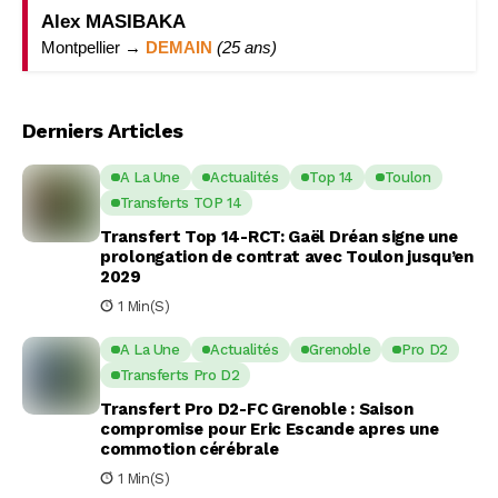
Alex MASIBAKA
Montpellier →
DEMAIN
(25 ans)
Derniers Articles
A La Une
Actualités
Top 14
Toulon
Transferts TOP 14
Transfert Top 14-RCT: Gaël Dréan signe une
prolongation de contrat avec Toulon jusqu’en
2029
1 Min(s)
A La Une
Actualités
Grenoble
Pro D2
Transferts Pro D2
Transfert Pro D2-FC Grenoble : Saison
compromise pour Eric Escande apres une
commotion cérébrale
1 Min(s)