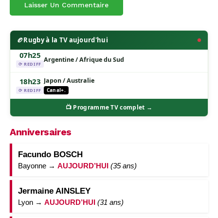
🏉
Rugby à la TV aujourd'hui
07h25
Argentine / Afrique du Sud
⟳ REDIFF
18h23
Japon / Australie
Canal+.
⟳ REDIFF
📺 Programme TV complet →
Anniversaires
Facundo BOSCH
Bayonne →
AUJOURD’HUI
(35 ans)
Jermaine AINSLEY
Lyon →
AUJOURD’HUI
(31 ans)