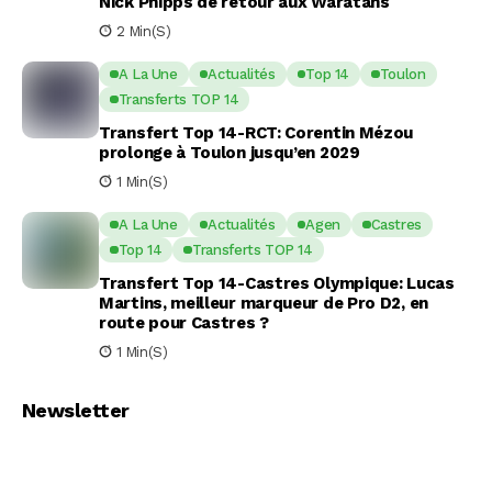
Nick Phipps de retour aux Waratahs
2 Min(s)
A La Une
Actualités
Top 14
Toulon
Transferts TOP 14
Transfert Top 14-RCT: Corentin Mézou
prolonge à Toulon jusqu’en 2029
1 Min(s)
A La Une
Actualités
Agen
Castres
Top 14
Transferts TOP 14
Transfert Top 14-Castres Olympique: Lucas
Martins, meilleur marqueur de Pro D2, en
route pour Castres ?
1 Min(s)
Newsletter