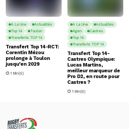
A La Une
Actualités
A La Une
Actualités
Top 14
Toulon
Agen
Castres
Transferts TOP 14
Top 14
Transferts TOP 14
Transfert Top 14-RCT:
Corentin Mézou
Transfert Top 14-
prolonge à Toulon
Castres Olympique:
jusqu’en 2029
Lucas Martins,
meilleur marqueur de
1 Min(s)
Pro D2, en route pour
Castres ?
1 Min(s)