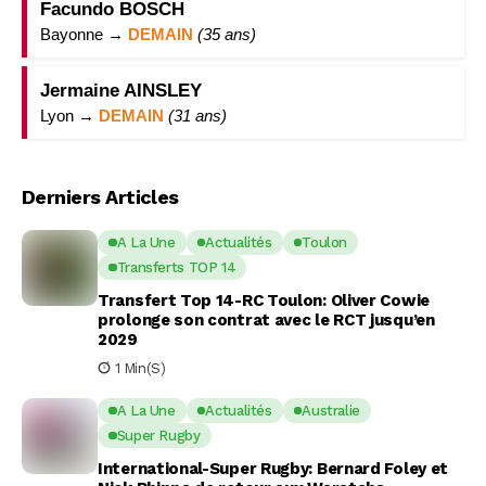
Facundo BOSCH
Bayonne →
DEMAIN
(35 ans)
Jermaine AINSLEY
Lyon →
DEMAIN
(31 ans)
Derniers Articles
A La Une
Actualités
Toulon
Transferts TOP 14
Transfert Top 14-RC Toulon: Oliver Cowie
prolonge son contrat avec le RCT jusqu’en
2029
1 Min(s)
A La Une
Actualités
Australie
Super Rugby
International-Super Rugby: Bernard Foley et