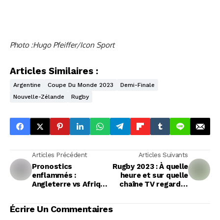
Photo :Hugo Pfeiffer/Icon Sport
Articles Similaires :
Argentine
Coupe Du Monde 2023
Demi-Finale
Nouvelle-Zélande
Rugby
Articles Précédent
Articles Suivants
Pronostics
Rugby 2023 : À quelle
enflammés :
heure et sur quelle
Angleterre vs Afrique
chaîne TV regarder
du Sud, qui
l'Argentine défier les
décrochera sa place
All Blacks en direct ?
Écrire Un Commentaires
en finale?