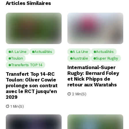
Articles Similaires
A La Une
Actualités
A La Une
Actualités
Toulon
Australie
Super Rugby
Transferts TOP 14
International-Super
Rugby: Bernard Foley
Transfert Top 14-RC
et Nick Phipps de
Toulon: Oliver Cowie
retour aux Waratahs
prolonge son contrat
avec le RCT jusqu’en
2 Min(s)
2029
1 Min(s)