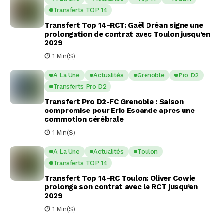
Transferts TOP 14
Transfert Top 14-RCT: Gaël Dréan signe une
prolongation de contrat avec Toulon jusqu’en
2029
1 Min(s)
A La Une
Actualités
Grenoble
Pro D2
Transferts Pro D2
Transfert Pro D2-FC Grenoble : Saison
compromise pour Eric Escande apres une
commotion cérébrale
1 Min(s)
A La Une
Actualités
Toulon
Transferts TOP 14
Transfert Top 14-RC Toulon: Oliver Cowie
prolonge son contrat avec le RCT jusqu’en
2029
1 Min(s)