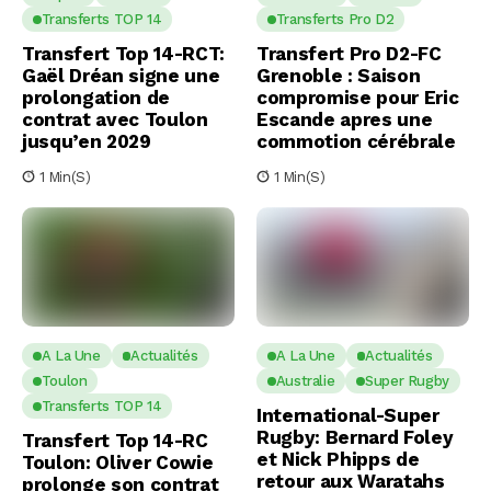
Transferts TOP 14
Transferts Pro D2
Transfert Top 14-RCT:
Transfert Pro D2-FC
Gaël Dréan signe une
Grenoble : Saison
prolongation de
compromise pour Eric
contrat avec Toulon
Escande apres une
jusqu’en 2029
commotion cérébrale
1 Min(s)
1 Min(s)
A La Une
Actualités
A La Une
Actualités
Toulon
Australie
Super Rugby
Transferts TOP 14
International-Super
Rugby: Bernard Foley
Transfert Top 14-RC
et Nick Phipps de
Toulon: Oliver Cowie
retour aux Waratahs
prolonge son contrat