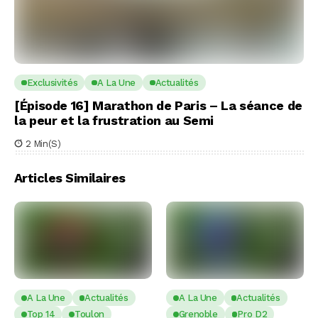
Exclusivités
A La Une
Actualités
[Épisode 16] Marathon de Paris – La séance de
la peur et la frustration au Semi
2 Min(s)
Articles Similaires
A La Une
Actualités
A La Une
Actualités
Top 14
Toulon
Grenoble
Pro D2