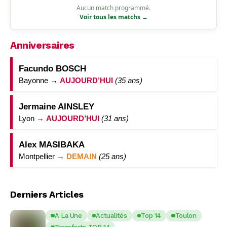
Aucun match programmé.
Voir tous les matchs →
Anniversaires
Facundo BOSCH
Bayonne →
AUJOURD’HUI
(35 ans)
Jermaine AINSLEY
Lyon →
AUJOURD’HUI
(31 ans)
Alex MASIBAKA
Montpellier →
DEMAIN
(25 ans)
Derniers Articles
A La Une
Actualités
Top 14
Toulon