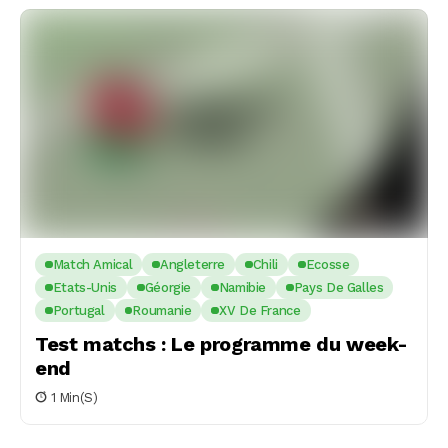
Match Amical
Angleterre
Chili
Ecosse
Etats-Unis
Géorgie
Namibie
Pays De Galles
Portugal
Roumanie
XV De France
Test matchs : Le programme du week-
end
1 Min(s)