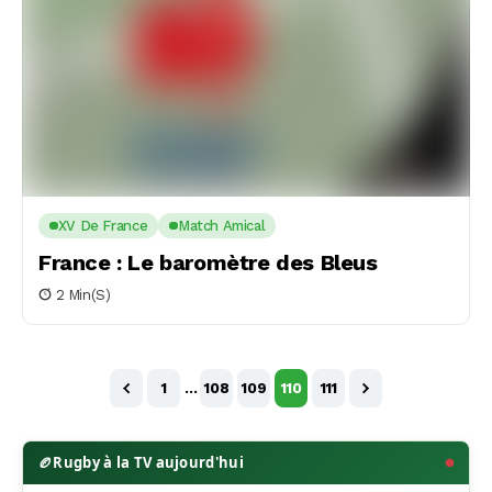
XV De France
Match Amical
France : Le baromètre des Bleus
2 Min(s)
1
…
108
109
110
111
🏉
Rugby à la TV aujourd'hui