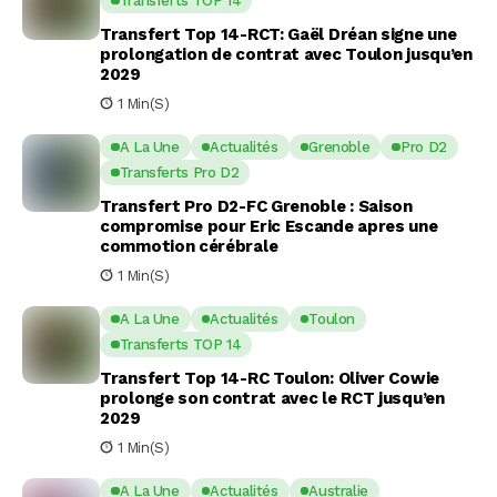
Transferts TOP 14
Transfert Top 14-RCT: Gaël Dréan signe une
prolongation de contrat avec Toulon jusqu’en
2029
1 Min(s)
A La Une
Actualités
Grenoble
Pro D2
Transferts Pro D2
Transfert Pro D2-FC Grenoble : Saison
compromise pour Eric Escande apres une
commotion cérébrale
1 Min(s)
A La Une
Actualités
Toulon
Transferts TOP 14
Transfert Top 14-RC Toulon: Oliver Cowie
prolonge son contrat avec le RCT jusqu’en
2029
1 Min(s)
A La Une
Actualités
Australie