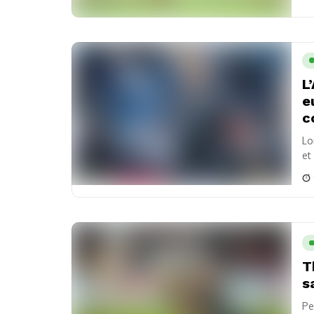
L
e
c
Lo
et
T
s
Pe