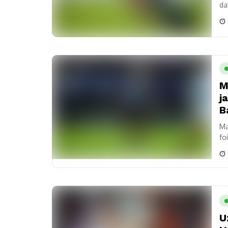
da
se
M
j
B
Ma
fo
U