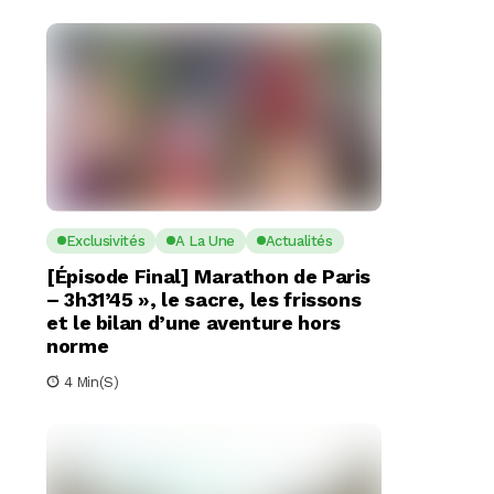
Exclusivités
A La Une
Actualités
[Épisode Final] Marathon de Paris
– 3h31’45 », le sacre, les frissons
et le bilan d’une aventure hors
norme
4 Min(s)