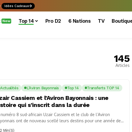
.
Idées Cadeaux
x
Top 14
Pro D2
6 Nations
TV
Boutiqu
New
145
Articles
Actualités
L'Aviron Bayonnais
Top 14
Transferts TOP 14
zair Cassiem et l’Aviron Bayonnais : une
istoire qui s’inscrit dans la durée
 numéro 8 sud-africain Uzair Cassiem et le club de l’Aviron
yonnais ont de nouveau scellé leurs destins pour une année de
s....
2 Min(s)