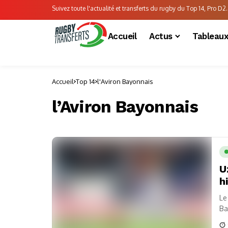
Suivez toute l'actualité et transferts du rugby du Top 14, Pro D2..
Accueil
Actus
Tableau
Accueil
Top 14
l'Aviron Bayonnais
l’Aviron Bayonnais
U
h
Le
Ba
plu