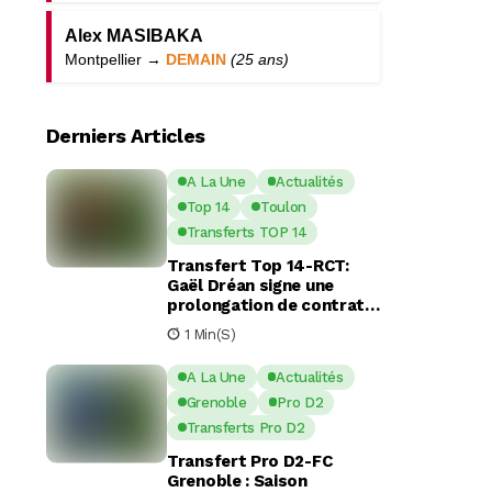
Alex MASIBAKA
Montpellier →
DEMAIN
(25 ans)
Derniers Articles
A La Une
Actualités
Top 14
Toulon
Transferts TOP 14
Transfert Top 14-RCT:
Gaël Dréan signe une
prolongation de contrat
avec Toulon jusqu’en 2029
1 Min(s)
A La Une
Actualités
Grenoble
Pro D2
Transferts Pro D2
Transfert Pro D2-FC
Grenoble : Saison