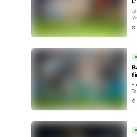
L
Lo
s’
no
B
f
Ba
Fa
Ba