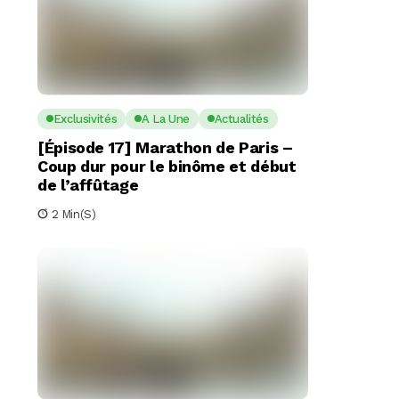
Exclusivités
A La Une
Actualités
[Épisode 17] Marathon de Paris –
Coup dur pour le binôme et début
de l’affûtage
2 Min(s)