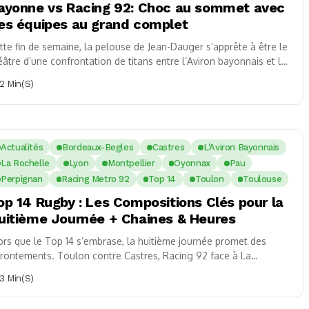
ayonne vs Racing 92: Choc au sommet avec
es équipes au grand complet
tte fin de semaine, la pelouse de Jean-Dauger s’apprête à être le
éâtre d’une confrontation de titans entre l’Aviron bayonnais et le
cing...
2 Min(s)
Actualités
Bordeaux-Begles
Castres
L'Aviron Bayonnais
La Rochelle
Lyon
Montpellier
Oyonnax
Pau
Perpignan
Racing Metro 92
Top 14
Toulon
Toulouse
op 14 Rugby : Les Compositions Clés pour la
uitième Journée + Chaines & Heures
ors que le Top 14 s’embrase, la huitième journée promet des
frontements. Toulon contre Castres, Racing 92 face à La
chelle, et bien...
3 Min(s)