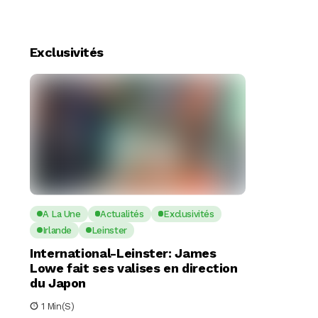
Exclusivités
A La Une
Actualités
Exclusivités
Irlande
Leinster
International-Leinster: James
Lowe fait ses valises en direction
du Japon
1 Min(s)