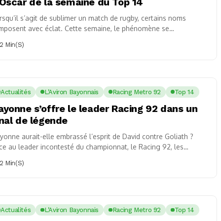
’Oscar de la semaine du Top 14
rsqu’il s’agit de sublimer un match de rugby, certains noms
imposent avec éclat. Cette semaine, le phénomène se
mme Uzair Cassiem, la force motrice...
2 Min(s)
Actualités
L'Aviron Bayonnais
Racing Metro 92
Top 14
ayonne s’offre le leader Racing 92 dans un
inal de légende
yonne aurait-elle embrassé l’esprit de David contre Goliath ?
ce au leader incontesté du championnat, le Racing 92, les
yonnais ont su retrouver...
2 Min(s)
Actualités
L'Aviron Bayonnais
Racing Metro 92
Top 14