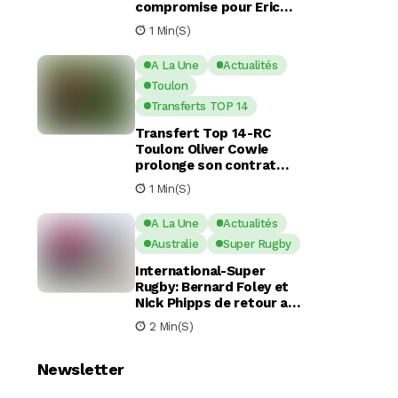
compromise pour Eric
Escande apres une
1 Min(s)
commotion cérébrale
A La Une
Actualités
Toulon
Transferts TOP 14
Transfert Top 14-RC
Toulon: Oliver Cowie
prolonge son contrat
avec le RCT jusqu’en 2029
1 Min(s)
A La Une
Actualités
Australie
Super Rugby
International-Super
Rugby: Bernard Foley et
Nick Phipps de retour aux
Waratahs
2 Min(s)
Newsletter