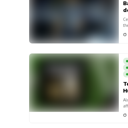
B
d
Ce
th
Ra
T
H
Al
af
Ro