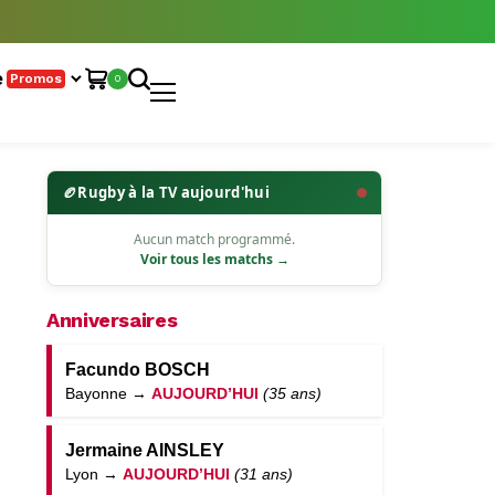
e
Promos
0
🏉
Rugby à la TV aujourd'hui
Aucun match programmé.
Voir tous les matchs →
Anniversaires
Facundo BOSCH
Bayonne →
AUJOURD’HUI
(35 ans)
Jermaine AINSLEY
Lyon →
AUJOURD’HUI
(31 ans)