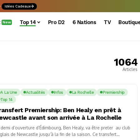
.
Idées Cadeaux
x
Top 14
Pro D2
6 Nations
TV
Boutiqu
New
1064
Articles
A La Une
Actualités
Infos
La Rochelle
Premiership
Top 14
ransfert Premiership: Ben Healy en prêt à
ewcastle avant son arrivée à La Rochelle
 demi d’ouverture d’Édimbourg, Ben Healy, va être preter au club
glais de Newcastle jusqu’à la fin de la saison. Ce transfert