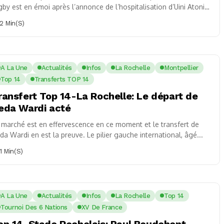
gby est en émoi après l’annonce de l’hospitalisation d’Uini Atonio,
lier emblématique...
2 Min(s)
A La Une
Actualités
Infos
La Rochelle
Montpellier
Top 14
Transferts TOP 14
ransfert Top 14-La Rochelle: Le départ de
eda Wardi acté
 marché est en effervescence en ce moment et le transfert de
da Wardi en est la preuve. Le pilier gauche international, âgé...
1 Min(s)
A La Une
Actualités
Infos
La Rochelle
Top 14
Tournoi Des 6 Nations
XV De France
op 14-Stade Rochelais: Paul Boudehent