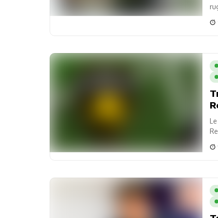
ru
pi
T
R
Le
Re
T