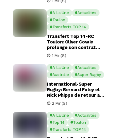
1 Min(s)
commotion cérébrale
A La Une
Actualités
Toulon
Transferts TOP 14
Transfert Top 14-RC
Toulon: Oliver Cowie
prolonge son contrat
avec le RCT jusqu’en 2029
1 Min(s)
A La Une
Actualités
Australie
Super Rugby
International-Super
Rugby: Bernard Foley et
Nick Phipps de retour aux
Waratahs
2 Min(s)
A La Une
Actualités
Top 14
Toulon
Transferts TOP 14