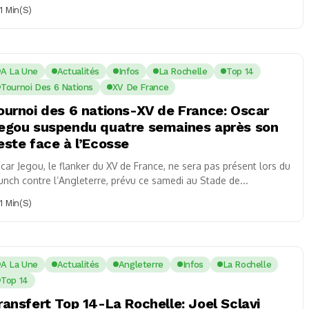
écède...
1 Min(s)
A La Une
Actualités
Infos
La Rochelle
Top 14
Tournoi Des 6 Nations
XV De France
ournoi des 6 nations-XV de France: Oscar
egou suspendu quatre semaines après son
este face à l’Ecosse
car Jegou, le flanker du XV de France, ne sera pas présent lors du
unch contre l’Angleterre, prévu ce samedi au Stade de...
1 Min(s)
A La Une
Actualités
Angleterre
Infos
La Rochelle
Top 14
ransfert Top 14-La Rochelle: Joel Sclavi