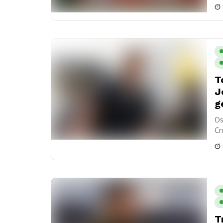
pr
T
J
g
Os
Cr
T