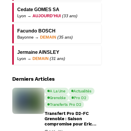
Cedate GOMES SA
Lyon →
AUJOURD’HUI
(33 ans)
Facundo BOSCH
Bayonne →
DEMAIN
(35 ans)
Jermaine AINSLEY
Lyon →
DEMAIN
(31 ans)
Derniers Articles
A La Une
Actualités
Grenoble
Pro D2
Transferts Pro D2
Transfert Pro D2-FC
Grenoble : Saison
compromise pour Eric
Escande apres une