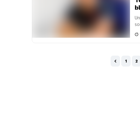
b
Un
so
1
2