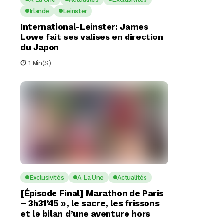
Irlande
Leinster
International-Leinster: James
Lowe fait ses valises en direction
du Japon
1 Min(s)
Exclusivités
A La Une
Actualités
[Épisode Final] Marathon de Paris
– 3h31’45 », le sacre, les frissons
et le bilan d’une aventure hors