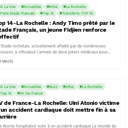
A La Une
Actualités
Infos
La Rochelle
Paris Stade Francais
Top 14
Transferts TOP 14
op 14-La Rochelle : Andy Timo prêté par le
tade Français, un jeune Fidjien renforce
effectif
 Stade rochelais, actuellement affaibli par de nombreuses
essures, a officialisé l’arrivée de deux jokers médicaux pour
nforcer son effectif. Parmi eux, Andy...
1 Min(s)
A La Une
Actualités
Buzz
Infos
La Rochelle
Top 14
XV De France
V de France-La Rochelle: Uini Atonio victime
’un accident cardiaque doit mettre fin à sa
arrière
ni Atonio hospitalisé suite à un accident cardiaque Le monde du