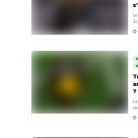
s
Le
Sc
T
a
?
La
ré
jo