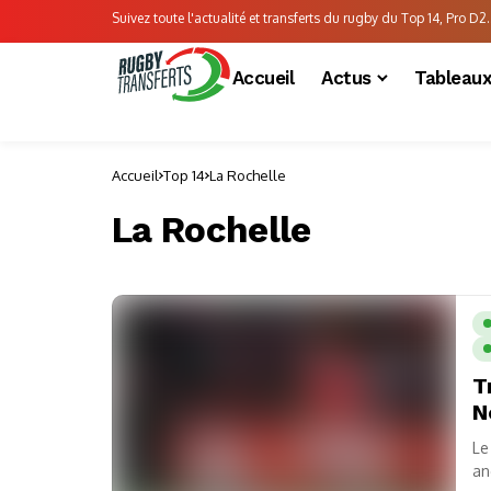
Suivez toute l'actualité et transferts du rugby du Top 14, Pro D2..
Accueil
Actus
Tableau
Accueil
Top 14
La Rochelle
La Rochelle
T
N
Le
an