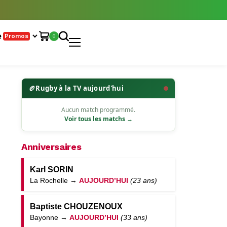
e
Promos
0
🏉
Rugby à la TV aujourd'hui
Aucun match programmé.
Voir tous les matchs →
Anniversaires
Karl SORIN
La Rochelle →
AUJOURD’HUI
(23 ans)
Baptiste CHOUZENOUX
Bayonne →
AUJOURD’HUI
(33 ans)