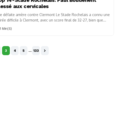
lessé aux cervicales
e défaite amère contre Clermont Le Stade Rochelais a connu une
irée difficile à Clermont, avec un score final de 32-27, bien que...
1 Min(s)
3
4
5
…
133