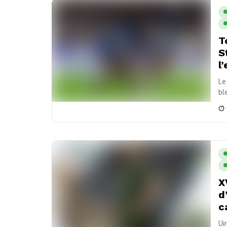
T
S
l’
Le
bl
re
X
d
c
Ui