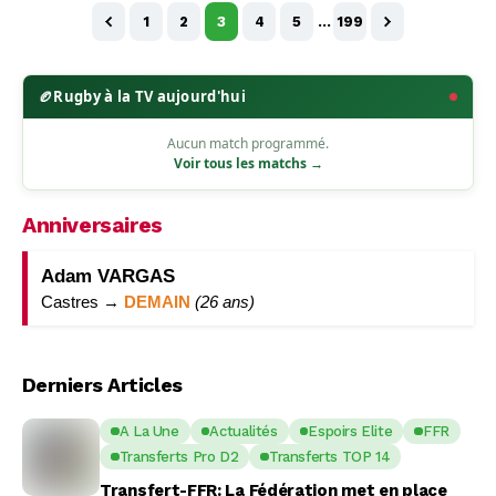
1
2
3
4
5
…
199
🏉
Rugby à la TV aujourd'hui
Aucun match programmé.
Voir tous les matchs →
Anniversaires
Adam VARGAS
Castres →
DEMAIN
(26 ans)
Derniers Articles
A La Une
Actualités
Espoirs Elite
FFR
Transferts Pro D2
Transferts TOP 14
Transfert-FFR: La Fédération met en place