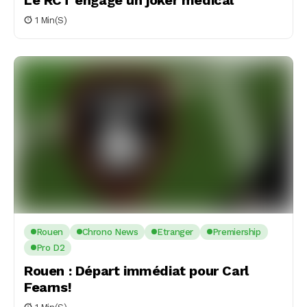
Le RCT engage un joker médical
1 Min(s)
Rouen
Chrono News
Etranger
Premiership
Pro D2
Rouen : Départ immédiat pour Carl
Fearns!