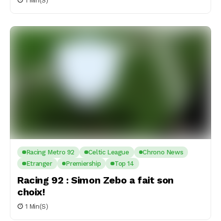
1 Min(s)
Racing Metro 92
Celtic League
Chrono News
Etranger
Premiership
Top 14
Racing 92 : Simon Zebo a fait son
choix!
1 Min(s)