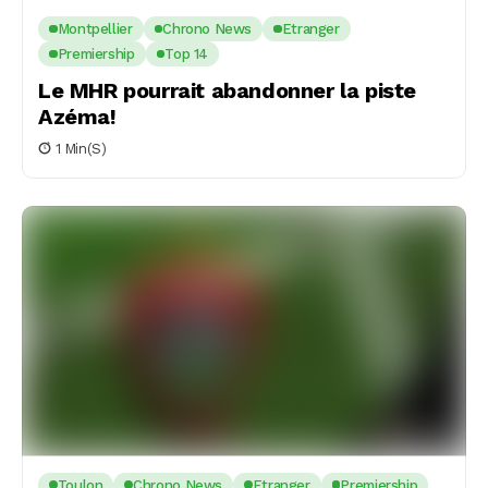
Montpellier
Chrono News
Etranger
Premiership
Top 14
Le MHR pourrait abandonner la piste
Azéma!
1 Min(s)
Toulon
Chrono News
Etranger
Premiership