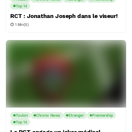
Top 14
RCT : Jonathan Joseph dans le viseur!
1 Min(s)
Toulon
Chrono News
Etranger
Premiership
Top 14