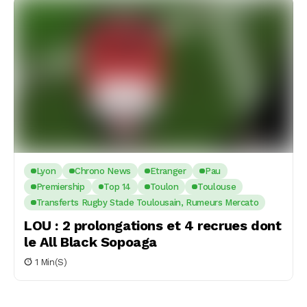
Lyon
Chrono News
Etranger
Pau
Premiership
Top 14
Toulon
Toulouse
Transferts Rugby Stade Toulousain, Rumeurs Mercato
LOU : 2 prolongations et 4 recrues dont
le All Black Sopoaga
1 Min(s)