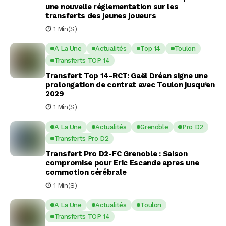
une nouvelle réglementation sur les
transferts des jeunes joueurs
1 Min(s)
A La Une
Actualités
Top 14
Toulon
Transferts TOP 14
Transfert Top 14-RCT: Gaël Dréan signe une
prolongation de contrat avec Toulon jusqu’en
2029
1 Min(s)
A La Une
Actualités
Grenoble
Pro D2
Transferts Pro D2
Transfert Pro D2-FC Grenoble : Saison
compromise pour Eric Escande apres une
commotion cérébrale
1 Min(s)
A La Une
Actualités
Toulon
Transferts TOP 14