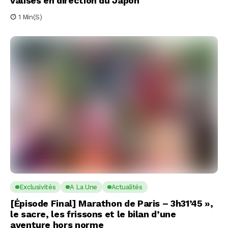
valises en direction du Japon
1 Min(s)
Exclusivités
A La Une
Actualités
[Épisode Final] Marathon de Paris – 3h31’45 »,
le sacre, les frissons et le bilan d’une
aventure hors norme