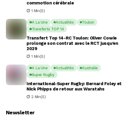
commotion cérébrale
1 Min(s)
A La Une
Actualités
Toulon
Transferts TOP 14
Transfert Top 14-RC Toulon: Oliver Cowie
prolonge son contrat avec le RCT jusqu’en
2029
1 Min(s)
A La Une
Actualités
Australie
Super Rugby
International-Super Rugby: Bernard Foley et
Nick Phipps de retour aux Waratahs
2 Min(s)
Newsletter