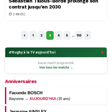
Sébastien Tillous-Borde prolonge son
contrat jusqu’en 2030
2 Min(s)
1
2
3
4
5
…
110
🏉
Rugby à la TV aujourd'hui
Aucun match programmé.
Voir tous les matchs →
Anniversaires
Facundo BOSCH
Bayonne →
AUJOURD’HUI
(35 ans)
Jermaine AINSLEY