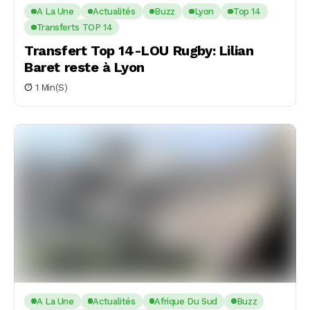
A La Une
Actualités
Buzz
Lyon
Top 14
Transferts TOP 14
Transfert Top 14-LOU Rugby: Lilian
Baret reste à Lyon
1 Min(s)
A La Une
Actualités
Afrique Du Sud
Buzz