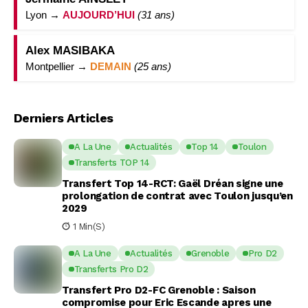
Lyon →
AUJOURD’HUI
(31 ans)
Alex MASIBAKA
Montpellier →
DEMAIN
(25 ans)
Derniers Articles
A La Une
Actualités
Top 14
Toulon
Transferts TOP 14
Transfert Top 14-RCT: Gaël Dréan signe une
prolongation de contrat avec Toulon jusqu’en
2029
1 Min(s)
A La Une
Actualités
Grenoble
Pro D2
Transferts Pro D2
Transfert Pro D2-FC Grenoble : Saison
compromise pour Eric Escande apres une