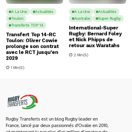
A La Une
Actualités
A La Une
Actualités
Toulon
Australie
Super Rugby
Transferts TOP 14
International-Super
Rugby: Bernard Foley
Transfert Top 14-RC
et Nick Phipps de
Toulon: Oliver Cowie
retour aux Waratahs
prolonge son contrat
avec le RCT jusqu’en
2 Min(s)
2029
1 Min(s)
Rugby Transferts est un blog Rugby leader en
France, lancé par deux passionnés d'Ovalie en 2010,
et maintenant lu par plus d'un million d'amateur de