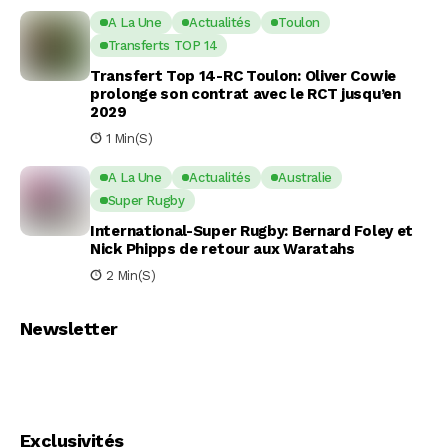
A La Une
Actualités
Toulon
Transferts TOP 14
Transfert Top 14-RC Toulon: Oliver Cowie
prolonge son contrat avec le RCT jusqu’en
2029
1 Min(s)
A La Une
Actualités
Australie
Super Rugby
International-Super Rugby: Bernard Foley et
Nick Phipps de retour aux Waratahs
2 Min(s)
Newsletter
Exclusivités