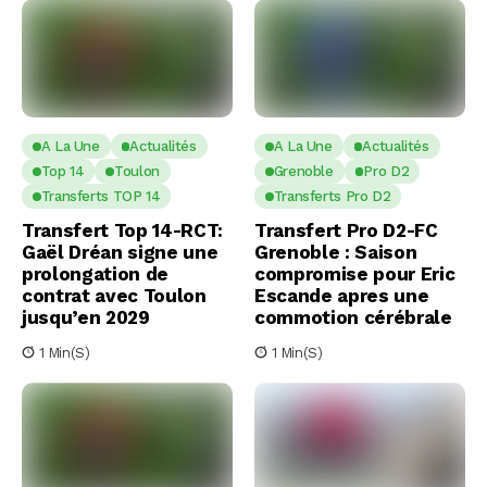
A La Une
Actualités
A La Une
Actualités
Top 14
Toulon
Grenoble
Pro D2
Transferts TOP 14
Transferts Pro D2
Transfert Top 14-RCT:
Transfert Pro D2-FC
Gaël Dréan signe une
Grenoble : Saison
prolongation de
compromise pour Eric
contrat avec Toulon
Escande apres une
jusqu’en 2029
commotion cérébrale
1 Min(s)
1 Min(s)