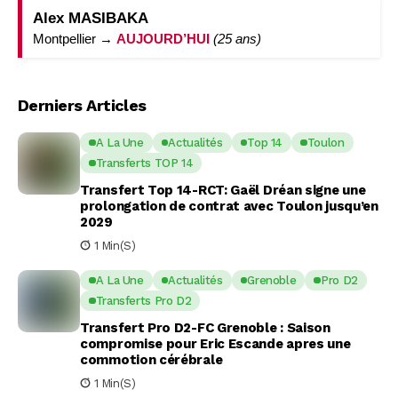
Alex MASIBAKA
Montpellier →
AUJOURD’HUI
(25 ans)
Derniers Articles
A La Une
Actualités
Top 14
Toulon
Transferts TOP 14
Transfert Top 14-RCT: Gaël Dréan signe une
prolongation de contrat avec Toulon jusqu’en
2029
1 Min(s)
A La Une
Actualités
Grenoble
Pro D2
Transferts Pro D2
Transfert Pro D2-FC Grenoble : Saison
compromise pour Eric Escande apres une
commotion cérébrale
1 Min(s)