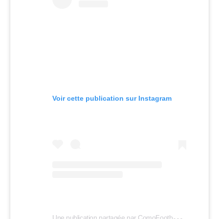
Voir cette publication sur Instagram
U
ne publication partagée par ComoFootball (@comofootball)