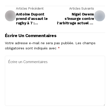
Articles Précédent
Articles Suivants
Antoine Dupont
Nigel Owens
prend d'assaut le
s'insurge contre
rugby à 7 :
l'arbitrage actuel du
effervescence et
rugby : un cri du cœur
ambitions avant les
de l'ex-sifflet doré ?
Écrire Un Commentaires
grandes étapes
Votre adresse e-mail ne sera pas publiée.
Les champs
obligatoires sont indiqués avec
*