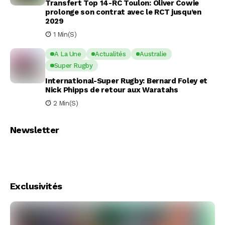
Transfert Top 14-RC Toulon: Oliver Cowie
prolonge son contrat avec le RCT jusqu’en
2029
1 Min(s)
A La Une
Actualités
Australie
Super Rugby
International-Super Rugby: Bernard Foley et
Nick Phipps de retour aux Waratahs
2 Min(s)
Newsletter
Exclusivités