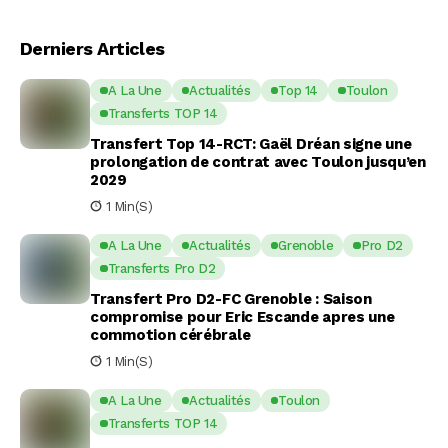
Derniers Articles
A La Une
Actualités
Top 14
Toulon
Transferts TOP 14
Transfert Top 14-RCT: Gaël Dréan signe une
prolongation de contrat avec Toulon jusqu’en
2029
1 Min(s)
A La Une
Actualités
Grenoble
Pro D2
Transferts Pro D2
Transfert Pro D2-FC Grenoble : Saison
compromise pour Eric Escande apres une
commotion cérébrale
1 Min(s)
A La Une
Actualités
Toulon
Transferts TOP 14