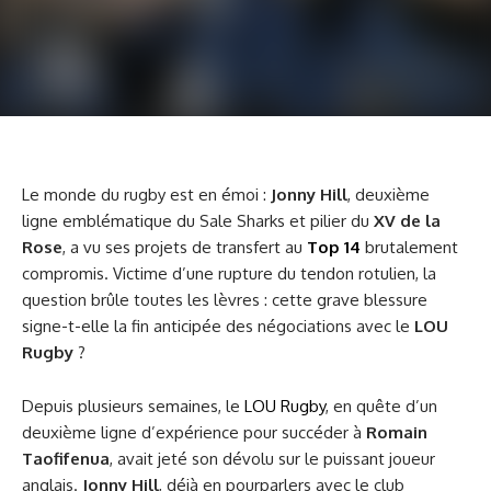
Le monde du rugby est en émoi :
Jonny Hill
, deuxième
ligne emblématique du Sale Sharks et pilier du
XV de la
Rose
, a vu ses projets de transfert au
Top 14
brutalement
compromis. Victime d’une rupture du tendon rotulien, la
question brûle toutes les lèvres : cette grave blessure
signe-t-elle la fin anticipée des négociations avec le
LOU
Rugby
?
Depuis plusieurs semaines, le
LOU Rugby
, en quête d’un
deuxième ligne d’expérience pour succéder à
Romain
Taofifenua
, avait jeté son dévolu sur le puissant joueur
anglais.
Jonny Hill
, déjà en pourparlers avec le club