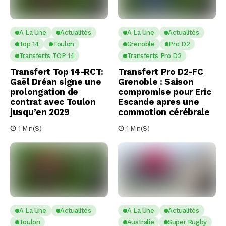
A La Une
Actualités
A La Une
Actualités
Top 14
Toulon
Grenoble
Pro D2
Transferts TOP 14
Transferts Pro D2
Transfert Top 14-RCT:
Transfert Pro D2-FC
Gaël Dréan signe une
Grenoble : Saison
prolongation de
compromise pour Eric
contrat avec Toulon
Escande apres une
jusqu’en 2029
commotion cérébrale
1 Min(s)
1 Min(s)
A La Une
Actualités
A La Une
Actualités
Toulon
Australie
Super Rugby