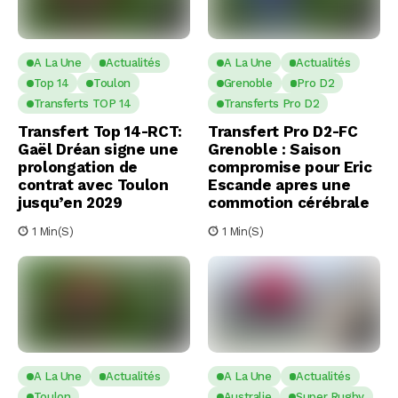
A La Une
Actualités
A La Une
Actualités
Top 14
Toulon
Grenoble
Pro D2
Transferts TOP 14
Transferts Pro D2
Transfert Top 14-RCT:
Transfert Pro D2-FC
Gaël Dréan signe une
Grenoble : Saison
prolongation de
compromise pour Eric
contrat avec Toulon
Escande apres une
jusqu’en 2029
commotion cérébrale
1 Min(s)
1 Min(s)
A La Une
Actualités
A La Une
Actualités
Toulon
Australie
Super Rugby