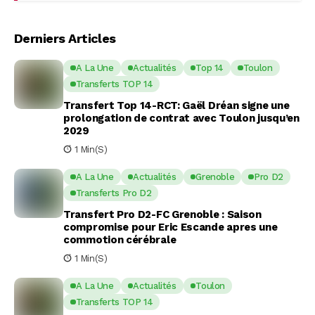
Derniers Articles
A La Une
Actualités
Top 14
Toulon
Transferts TOP 14
Transfert Top 14-RCT: Gaël Dréan signe une
prolongation de contrat avec Toulon jusqu’en
2029
1 Min(s)
A La Une
Actualités
Grenoble
Pro D2
Transferts Pro D2
Transfert Pro D2-FC Grenoble : Saison
compromise pour Eric Escande apres une
commotion cérébrale
1 Min(s)
A La Une
Actualités
Toulon
Transferts TOP 14