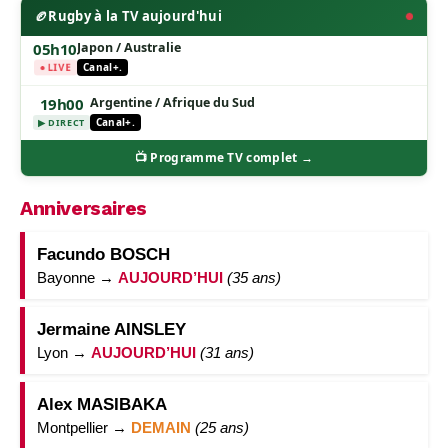
🏉
Rugby à la TV aujourd'hui
05h10
Japon / Australie
● LIVE
Canal+.
19h00
Argentine / Afrique du Sud
Canal+.
▶ DIRECT
📺 Programme TV complet →
Anniversaires
Facundo BOSCH
Bayonne →
AUJOURD’HUI
(35 ans)
Jermaine AINSLEY
Lyon →
AUJOURD’HUI
(31 ans)
Alex MASIBAKA
Montpellier →
DEMAIN
(25 ans)