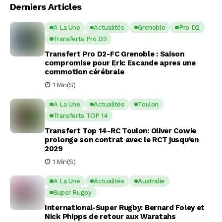
Derniers Articles
A La Une
Actualités
Grenoble
Pro D2
Transferts Pro D2
Transfert Pro D2-FC Grenoble : Saison
compromise pour Eric Escande apres une
commotion cérébrale
1 Min(s)
A La Une
Actualités
Toulon
Transferts TOP 14
Transfert Top 14-RC Toulon: Oliver Cowie
prolonge son contrat avec le RCT jusqu’en
2029
1 Min(s)
A La Une
Actualités
Australie
Super Rugby
International-Super Rugby: Bernard Foley et
Nick Phipps de retour aux Waratahs